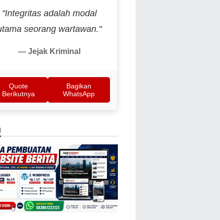
"Integritas adalah modal
utama seorang wartawan."
— Jejak Kriminal
Quote
Bagikan
Berikutnya
WhatsApp
N