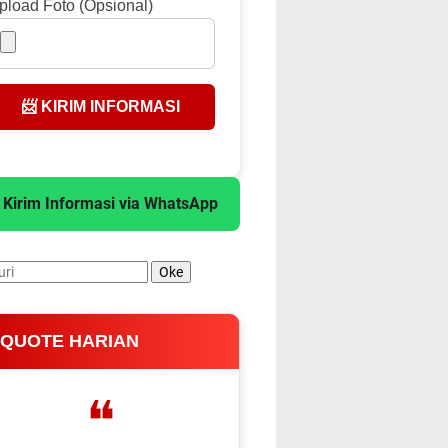
pload Foto (Opsional)
📨 KIRIM INFORMASI
 Kirim Informasi via WhatsApp
 QUOTE HARIAN
❝