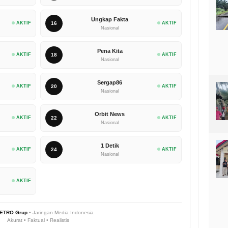
Ungkap Fakta
AKTIF
16
AKTIF
Nasional
Pena Kita
AKTIF
18
AKTIF
Nasional
Sergap86
AKTIF
20
AKTIF
Nasional
Orbit News
AKTIF
22
AKTIF
Nasional
1 Detik
AKTIF
24
AKTIF
Nasional
AKTIF
ETRO Grup
• Jaringan Media Indonesia
Akurat • Faktual • Realistis