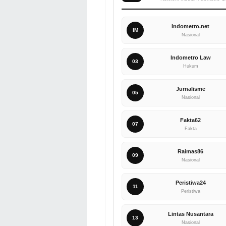
Indometro.net
IM
Nasional
Indometro Law
03
Hukum
Jurnalisme
05
Nasional
Fakta62
07
Fakta
Raimas86
09
Nasional
Peristiwa24
11
Peristiwa
Lintas Nusantara
13
Nasional