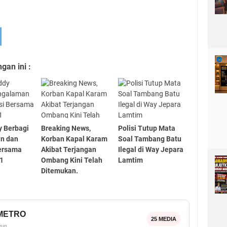
an ini :
y Berbagi
Breaking News,
Polisi Tutup Mata
n dan
Korban Kapal Karam
Soal Tambang Batu
Bersama
Akibat Terjangan
Ilegal di Way Jepara
1
Ombang Kini Telah
Lamtim
Ditemukan.
OMETRO
25 MEDIA
rup