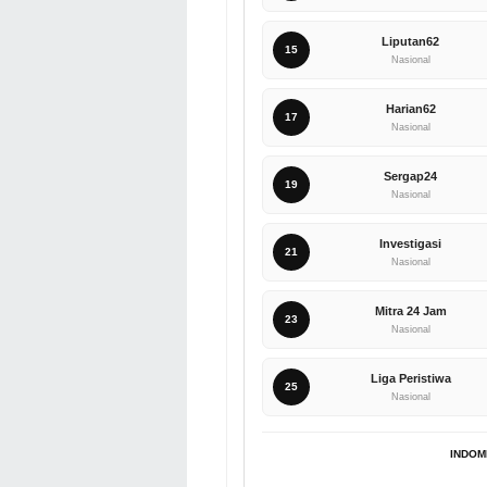
Liputan62
15
Nasional
Harian62
17
Nasional
Sergap24
19
Nasional
Investigasi
21
Nasional
Mitra 24 Jam
23
Nasional
Liga Peristiwa
25
Nasional
INDOM