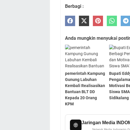
Berbagi :
Anda mungkin menyukai posting
pemerintah Kampung
Bupati Edd
Gunung Labuhan
Pengalama
Kembali Realisasikan
Motivasi 
Bantuan BLT DD
Siswa SMA
Kepada 20 Orang
Sidikalang
KPM
Jaringan Media IND
🌐
Network Media Indometro G