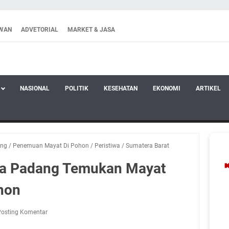
WAN
ADVETORIAL
MARKET & JASA
NASIONAL
POLITIK
KESEHATAN
EKONOMI
ARTIKEL
ng
/
Penemuan Mayat Di Pohon
/
Peristiwa
/
Sumatera Barat
rga Padang Temukan Mayat
hon
Posting Komentar