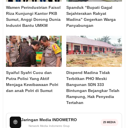
Wamen Perindustrian Faisol
Spanduk “Bupati Gagal
Riza Kunjungi Kantor PKB
Sejahterakan Rakyat
Sumut, Anggi Dorong Dunia
Madina” Gegerkan Warga
Industri Bantu UMKM
Panyabungan
Syaiful Syafri Cucu dan
Dispend Madina Tidak
Putra Polisi Yang Aktif
Terbitkan PHO Meski
Menjaga Kewibawaan Polri
Bangunan SDN 333
dan anak Polri di Sumut
Bintungan Bejangkar Telah
Rampung, Hak Penyedia
Tertahan
Jaringan Media INDOMETRO
🌐
25 MEDIA
Network Media Indometro Grup