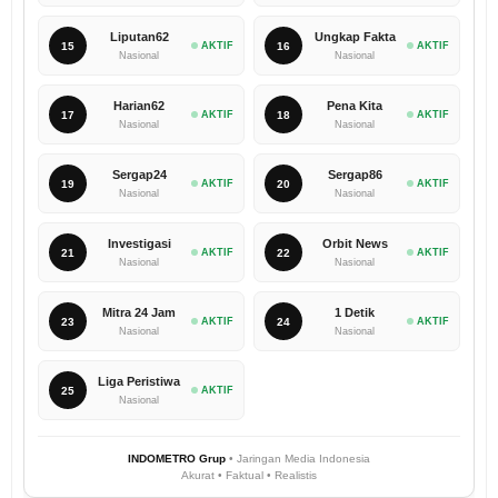
Liputan62
Ungkap Fakta
15
AKTIF
16
AKTIF
Nasional
Nasional
Harian62
Pena Kita
17
AKTIF
18
AKTIF
Nasional
Nasional
Sergap24
Sergap86
19
AKTIF
20
AKTIF
Nasional
Nasional
Investigasi
Orbit News
21
AKTIF
22
AKTIF
Nasional
Nasional
Mitra 24 Jam
1 Detik
23
AKTIF
24
AKTIF
Nasional
Nasional
Liga Peristiwa
25
AKTIF
Nasional
INDOMETRO Grup
• Jaringan Media Indonesia
Akurat • Faktual • Realistis