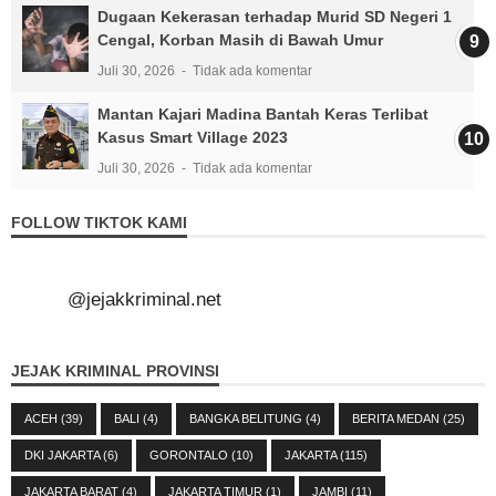
Dugaan Kekerasan terhadap Murid SD Negeri 1
Cengal, Korban Masih di Bawah Umur
Juli 30, 2026
Tidak ada komentar
Mantan Kajari Madina Bantah Keras Terlibat
Kasus Smart Village 2023
Juli 30, 2026
Tidak ada komentar
FOLLOW TIKTOK KAMI
@jejakkriminal.net
JEJAK KRIMINAL PROVINSI
ACEH
(39)
BALI
(4)
BANGKA BELITUNG
(4)
BERITA MEDAN
(25)
DKI JAKARTA
(6)
GORONTALO
(10)
JAKARTA
(115)
JAKARTA BARAT
(4)
JAKARTA TIMUR
(1)
JAMBI
(11)