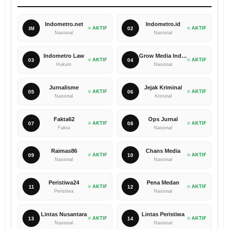
Indometro.net
Indometro.id
IM
AKTIF
02
AKTIF
Nasional
Nasional
Indometro Law
Grow Media Indonesia
03
AKTIF
04
AKTIF
Hukum
Nasional
Jurnalisme
Jejak Kriminal
05
AKTIF
06
AKTIF
Nasional
Kriminal
Fakta62
Ops Jurnal
07
AKTIF
08
AKTIF
Fakta
Nasional
Raimas86
Chans Media
09
AKTIF
10
AKTIF
Nasional
Nasional
Peristiwa24
Pena Medan
11
AKTIF
12
AKTIF
Peristiwa
Nasional
Lintas Nusantara
Lintas Peristiwa
13
AKTIF
14
AKTIF
Nasional
Nasional