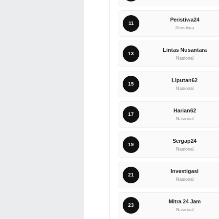
Peristiwa24
11
Peristiwa
Lintas Nusantara
13
Nasional
Liputan62
15
Nasional
Harian62
17
Nasional
Sergap24
19
Nasional
Investigasi
21
Nasional
Mitra 24 Jam
23
Nasional