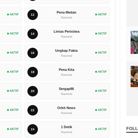
Pena Medan
AKTIF
12
AKTIF
Nasional
Lintas Peristiwa
AKTIF
14
AKTIF
Nasional
Ungkap Fakta
AKTIF
16
AKTIF
Nasional
Pena Kita
AKTIF
18
AKTIF
Nasional
Sergap86
AKTIF
20
AKTIF
Nasional
Orbit News
AKTIF
22
AKTIF
Nasional
1 Detik
FOLL
AKTIF
24
AKTIF
Nasional