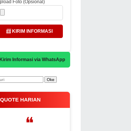
pload Foto (Opsional)
📨 KIRIM INFORMASI
 Kirim Informasi via WhatsApp
 QUOTE HARIAN
❝