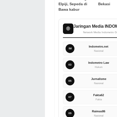
Elpiji, Sepeda di
Bekasi
Bawa kabur
Jaringan Media IND
🌐
Network Media Indometro G
Indometro.net
IM
Nasional
Indometro Law
03
Hukum
Jurnalisme
05
Nasional
Fakta62
07
Fakta
Raimas86
09
Nasional