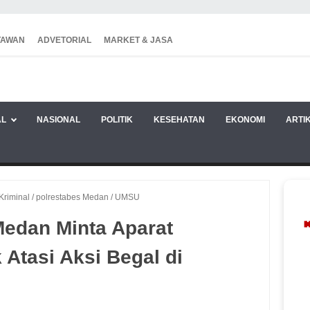
TAWAN
ADVETORIAL
MARKET & JASA
AL
NASIONAL
POLITIK
KESEHATAN
EKONOMI
ARTI
Kriminal
/
polrestabes Medan
/
UMSU
edan Minta Aparat
 Atasi Aksi Begal di