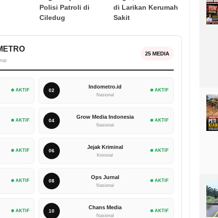
Polisi Patroli di
di Larikan Kerumah
Ciledug
Sakit
OMETRO
25 MEDIA
rup
Indometro.id
AKTIF
02
AKTIF
Nasional
Grow Media Indonesia
AKTIF
04
AKTIF
Nasional
Jejak Kriminal
AKTIF
06
AKTIF
Kriminal
Ops Jurnal
AKTIF
08
AKTIF
Nasional
Chans Media
AKTIF
10
AKTIF
Nasional