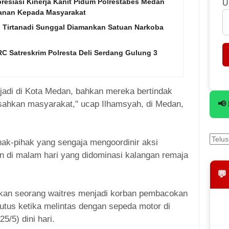
esiasi Kinerja Kanit Pidum Polrestabes Medan
U
anan Kepada Masyarakat
n Tirtanadi Sunggal Diamankan Satuan Narkoba
C Satreskrim Polresta Deli Serdang Gulung 3
rjadi di Kota Medan, bahkan mereka bertindak
sahkan masyarakat," ucap Ilhamsyah, di Medan,
📢
ihak-pihak yang sengaja mengoordinir aksi
an di malam hari yang didominasi kalangan remaja
💬
akan seorang waitres menjadi korban pembacokan
putus ketika melintas dengan sepeda motor di
5/5) dini hari.