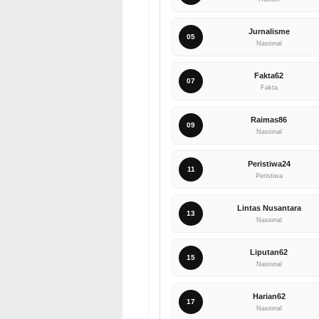
Jurnalisme
05
Nasional
Fakta62
07
Fakta
Raimas86
09
Nasional
Peristiwa24
11
Peristiwa
Lintas Nusantara
13
Nasional
Liputan62
15
Nasional
Harian62
17
Nasional