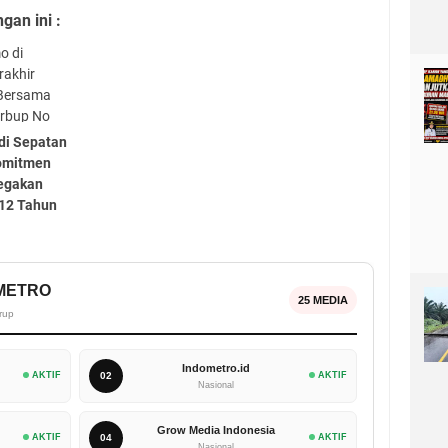
an ini :
di Sepatan
Komitmen
egakan
 12 Tahun
OMETRO
25 MEDIA
rup
Indometro.id
AKTIF
02
AKTIF
Nasional
Grow Media Indonesia
AKTIF
04
AKTIF
Nasional