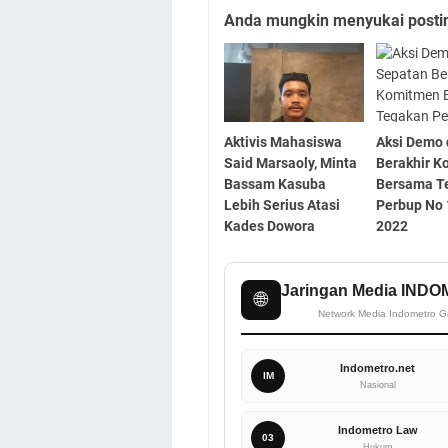
Anda mungkin menyukai posting
Aktivis Mahasiswa
Aksi Demo 
Said Marsaoly, Minta
Berakhir 
Bassam Kasuba
Bersama T
Lebih Serius Atasi
Perbup No
Kades Dowora
2022
Jaringan Media IND
🌐
Network Media Indometro G
Indometro.net
IM
Nasional
Indometro Law
03
Hukum