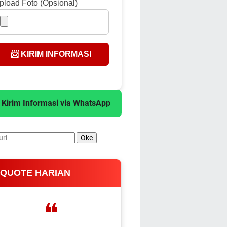
pload Foto (Opsional)
📨 KIRIM INFORMASI
 Kirim Informasi via WhatsApp
 QUOTE HARIAN
❝