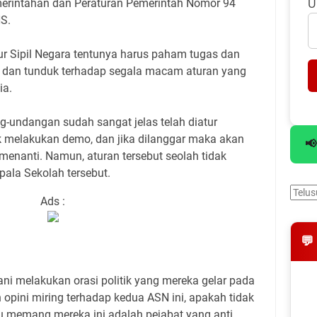
merintahan dan Peraturan Pemerintah Nomor 94
U
NS.
ur Sipil Negara tentunya harus paham tugas dan
h dan tunduk terhadap segala macam aturan yang
ia.
-undangan sudah sangat jelas telah diatur
 melakukan demo, dan jika dilanggar maka akan
📢
enanti. Namun, aturan tersebut seolah tidak
ala Sekolah tersebut.
Ads :
💬
ni melakukan orasi politik yang mereka gelar pada
 opini miring terhadap kedua ASN ini, apakah tidak
 memang mereka ini adalah pejabat yang anti