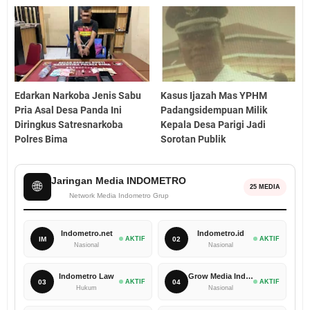
Edarkan Narkoba Jenis Sabu
Kasus Ijazah Mas YPHM
Pria Asal Desa Panda Ini
Padangsidempuan Milik
Diringkus Satresnarkoba
Kepala Desa Parigi Jadi
Polres Bima
Sorotan Publik
Jaringan Media INDOMETRO
🌐
25 MEDIA
Network Media Indometro Grup
Indometro.net
Indometro.id
IM
AKTIF
02
AKTIF
Nasional
Nasional
Indometro Law
Grow Media Indonesia
03
AKTIF
04
AKTIF
Hukum
Nasional