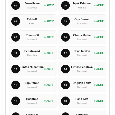
Jurnalisme
Jejak Kriminal
05
AKTIF
06
AKTIF
Nasional
Kriminal
Fakta62
Ops Jurnal
07
AKTIF
08
AKTIF
Fakta
Nasional
Raimas86
Chans Media
09
AKTIF
10
AKTIF
Nasional
Nasional
Peristiwa24
Pena Medan
11
AKTIF
12
AKTIF
Peristiwa
Nasional
Lintas Nusantara
Lintas Peristiwa
13
AKTIF
14
AKTIF
Nasional
Nasional
Liputan62
Ungkap Fakta
15
AKTIF
16
AKTIF
Nasional
Nasional
Harian62
Pena Kita
17
AKTIF
18
AKTIF
Nasional
Nasional
Sergap24
Sergap86