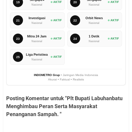
19
AKTIF
20
AKTIF
Nasional
Nasional
Investigasi
Orbit News
21
AKTIF
22
AKTIF
Nasional
Nasional
Mitra 24 Jam
1 Detik
23
AKTIF
24
AKTIF
Nasional
Nasional
Liga Peristiwa
25
AKTIF
Nasional
INDOMETRO Grup
• Jaringan Media Indonesia
Akurat • Faktual • Realistis
Posting Komentar untuk "Plt Bupati Labuhanbatu
Menghimbau Peran Serta Masyarakat
Penanganan Sampah. "