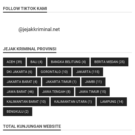
FOLLOW TIKTOK KAMI
@jejakkriminal.net
JEJAK KRIMINAL PROVINSI
ACEH
(39)
BALI
(4)
BANGKA BELITUNG
(4)
BERITA MEDAN
(25)
DKI JAKARTA
(6)
GORONTALO
(10)
JAKARTA
(115)
JAKARTA BARAT
(4)
JAKARTA TIMUR
(1)
JAMBI
(11)
JAWA BARAT
(46)
JAWA TENGAH
(8)
JAWA TIMUR
(15)
KALIMANTAN BARAT
(10)
KALIMANTAN UTARA
(1)
LAMPUNG
(14)
BENGKULU
(2)
TOTAL KUNJUNGAN WEBSITE