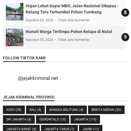
Hujan Lebat Guyur MBG, Jalan Nasional Sikapas -
Batang Toru Terhambat Pohon Tumbang
Agustus 03, 2026
Tidak ada komentar
Rumah Warga Tertimpa Pohon Kelapa di Natal
Agustus 03, 2026
Tidak ada komentar
FOLLOW TIKTOK KAMI
@jejakkriminal.net
JEJAK KRIMINAL PROVINSI
ACEH
(39)
BALI
(4)
BANGKA BELITUNG
(4)
BERITA MEDAN
(25)
DKI JAKARTA
(6)
GORONTALO
(10)
JAKARTA
(115)
JAKARTA BARAT
(4)
JAKARTA TIMUR
(1)
JAMBI
(11)