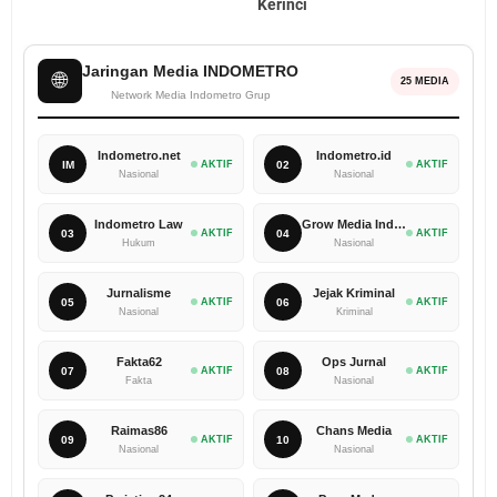
Kerinci
Jaringan Media INDOMETRO
🌐
25 MEDIA
Network Media Indometro Grup
Indometro.net
Indometro.id
IM
AKTIF
02
AKTIF
Nasional
Nasional
Indometro Law
Grow Media Indonesia
03
AKTIF
04
AKTIF
Hukum
Nasional
Jurnalisme
Jejak Kriminal
05
AKTIF
06
AKTIF
Nasional
Kriminal
Fakta62
Ops Jurnal
07
AKTIF
08
AKTIF
Fakta
Nasional
Raimas86
Chans Media
09
AKTIF
10
AKTIF
Nasional
Nasional