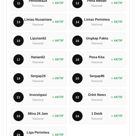
Peristiwa24
Pena Medan
11
AKTIF
12
AKTIF
Peristiwa
Nasional
Lintas Nusantara
Lintas Peristiwa
13
AKTIF
14
AKTIF
Nasional
Nasional
Liputan62
Ungkap Fakta
15
AKTIF
16
AKTIF
Nasional
Nasional
Harian62
Pena Kita
17
AKTIF
18
AKTIF
Nasional
Nasional
Sergap24
Sergap86
19
AKTIF
20
AKTIF
Nasional
Nasional
Investigasi
Orbit News
21
AKTIF
22
AKTIF
Nasional
Nasional
Mitra 24 Jam
1 Detik
23
AKTIF
24
AKTIF
Nasional
Nasional
Liga Peristiwa
25
AKTIF