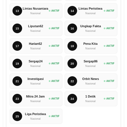
Lintas Nusantara
Lintas Peristiwa
13
AKTIF
14
AKTIF
Nasional
Nasional
Liputan62
Ungkap Fakta
15
AKTIF
16
AKTIF
Nasional
Nasional
Harian62
Pena Kita
17
AKTIF
18
AKTIF
Nasional
Nasional
Sergap24
Sergap86
19
AKTIF
20
AKTIF
Nasional
Nasional
Investigasi
Orbit News
21
AKTIF
22
AKTIF
Nasional
Nasional
Mitra 24 Jam
1 Detik
23
AKTIF
24
AKTIF
Nasional
Nasional
Liga Peristiwa
25
AKTIF
Nasional