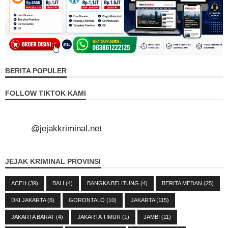
BERITA POPULER
FOLLOW TIKTOK KAMI
@jejakkriminal.net
JEJAK KRIMINAL PROVINSI
ACEH
(39)
BALI
(4)
BANGKA BELITUNG
(4)
BERITA MEDAN
(25)
DKI JAKARTA
(6)
GORONTALO
(10)
JAKARTA
(115)
JAKARTA BARAT
(4)
JAKARTA TIMUR
(1)
JAMBI
(11)