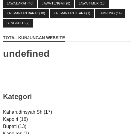
JAWA BARAT
(46)
JAWA TENGAH
(8)
JAWA TIMUR
(15)
KALIMANTAN BARAT
(10)
KALIMANTAN UTARA
(1)
LAMPUNG
(14)
BENGKULU
(2)
TOTAL KUNJUNGAN WEBSITE
u
n
d
e
f
i
n
e
d
Kategori
Kaharudinsyah Sh
(17)
Kapolri
(16)
Bupati
(13)
Kapolres
(7)