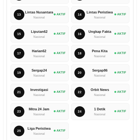
Lintas Nusantara
Lintas Peristiwa
13
AKTIF
14
AKTIF
Nasional
Nasional
Liputan62
Ungkap Fakta
15
AKTIF
16
AKTIF
Nasional
Nasional
Harian62
Pena Kita
17
AKTIF
18
AKTIF
Nasional
Nasional
Sergap24
Sergap86
19
AKTIF
20
AKTIF
Nasional
Nasional
Investigasi
Orbit News
21
AKTIF
22
AKTIF
Nasional
Nasional
Mitra 24 Jam
1 Detik
23
AKTIF
24
AKTIF
Nasional
Nasional
Liga Peristiwa
25
AKTIF
Nasional