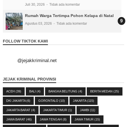
Juli 30, 2026
Tidak ada komentar
Rumah Warga Tertimpa Pohon Kelapa di Natal
Agustus 03, 2026
Tidak ada komentar
FOLLOW TIKTOK KAMI
@jejakkriminal.net
JEJAK KRIMINAL PROVINSI
ACEH
(39)
BALI
(4)
BANGKA BELITUNG
(4)
BERITA MEDAN
(25)
DKI JAKARTA
(6)
GORONTALO
(10)
JAKARTA
(115)
JAKARTA BARAT
(4)
JAKARTA TIMUR
(1)
JAMBI
(11)
JAWA BARAT
(46)
JAWA TENGAH
(8)
JAWA TIMUR
(15)