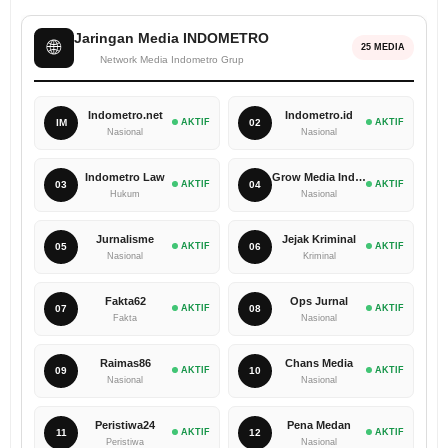
Jaringan Media INDOMETRO
🌐
25 MEDIA
Network Media Indometro Grup
Indometro.net
Indometro.id
IM
AKTIF
02
AKTIF
Nasional
Nasional
Indometro Law
Grow Media Indonesia
03
AKTIF
04
AKTIF
Hukum
Nasional
Jurnalisme
Jejak Kriminal
05
AKTIF
06
AKTIF
Nasional
Kriminal
Fakta62
Ops Jurnal
07
AKTIF
08
AKTIF
Fakta
Nasional
Raimas86
Chans Media
09
AKTIF
10
AKTIF
Nasional
Nasional
Peristiwa24
Pena Medan
11
AKTIF
12
AKTIF
Peristiwa
Nasional