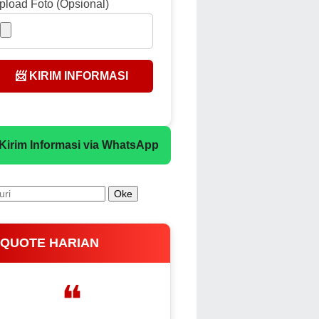
pload Foto (Opsional)
📨 KIRIM INFORMASI
 Kirim Informasi via WhatsApp
 QUOTE HARIAN
❝