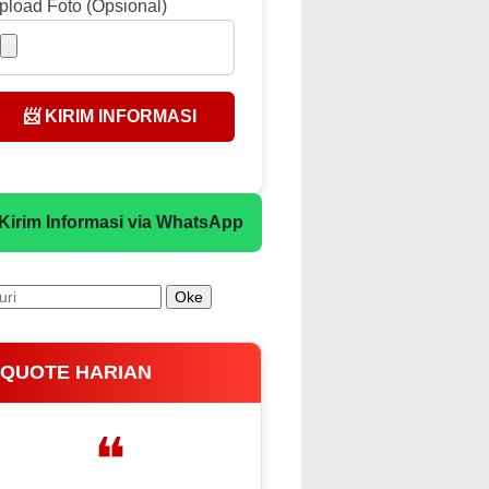
pload Foto (Opsional)
📨 KIRIM INFORMASI
 Kirim Informasi via WhatsApp
 QUOTE HARIAN
❝