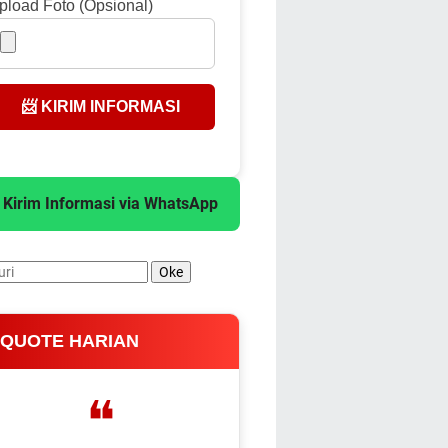
pload Foto (Opsional)
📨 KIRIM INFORMASI
 Kirim Informasi via WhatsApp
 QUOTE HARIAN
❝