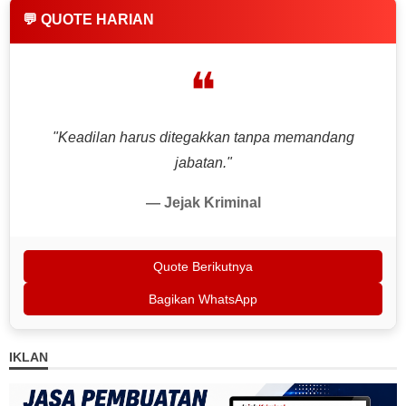
💬 QUOTE HARIAN
❝
"Keadilan harus ditegakkan tanpa memandang
jabatan."
— Jejak Kriminal
Quote Berikutnya
Bagikan WhatsApp
IKLAN