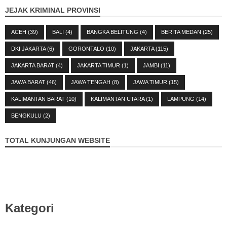
JEJAK KRIMINAL PROVINSI
ACEH
(39)
BALI
(4)
BANGKA BELITUNG
(4)
BERITA MEDAN
(25)
DKI JAKARTA
(6)
GORONTALO
(10)
JAKARTA
(115)
JAKARTA BARAT
(4)
JAKARTA TIMUR
(1)
JAMBI
(11)
JAWA BARAT
(46)
JAWA TENGAH
(8)
JAWA TIMUR
(15)
KALIMANTAN BARAT
(10)
KALIMANTAN UTARA
(1)
LAMPUNG
(14)
BENGKULU
(2)
TOTAL KUNJUNGAN WEBSITE
Kategori