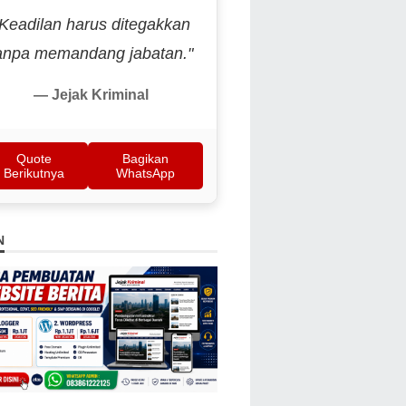
"Keadilan harus ditegakkan
anpa memandang jabatan."
— Jejak Kriminal
Quote
Bagikan
Berikutnya
WhatsApp
N