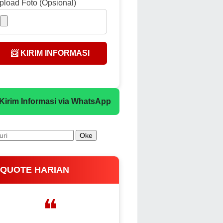
pload Foto (Opsional)
📨 KIRIM INFORMASI
 Kirim Informasi via WhatsApp
 QUOTE HARIAN
❝