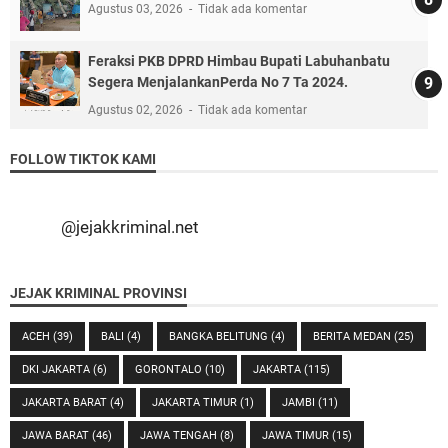
Agustus 03, 2026
Tidak ada komentar
Feraksi PKB DPRD Himbau Bupati Labuhanbatu
Segera MenjalankanPerda No 7 Ta 2024.
Agustus 02, 2026
Tidak ada komentar
FOLLOW TIKTOK KAMI
@jejakkriminal.net
JEJAK KRIMINAL PROVINSI
ACEH
(39)
BALI
(4)
BANGKA BELITUNG
(4)
BERITA MEDAN
(25)
DKI JAKARTA
(6)
GORONTALO
(10)
JAKARTA
(115)
JAKARTA BARAT
(4)
JAKARTA TIMUR
(1)
JAMBI
(11)
JAWA BARAT
(46)
JAWA TENGAH
(8)
JAWA TIMUR
(15)