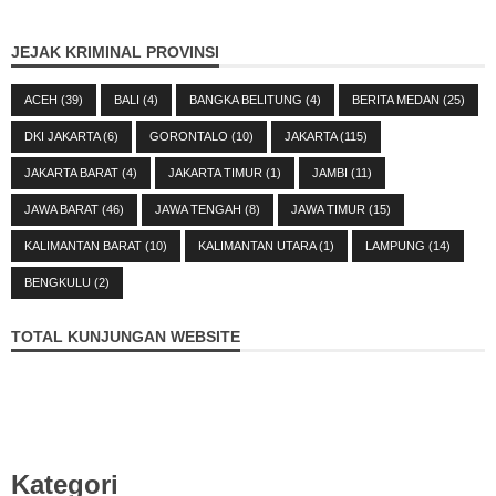
JEJAK KRIMINAL PROVINSI
ACEH
(39)
BALI
(4)
BANGKA BELITUNG
(4)
BERITA MEDAN
(25)
DKI JAKARTA
(6)
GORONTALO
(10)
JAKARTA
(115)
JAKARTA BARAT
(4)
JAKARTA TIMUR
(1)
JAMBI
(11)
JAWA BARAT
(46)
JAWA TENGAH
(8)
JAWA TIMUR
(15)
KALIMANTAN BARAT
(10)
KALIMANTAN UTARA
(1)
LAMPUNG
(14)
BENGKULU
(2)
TOTAL KUNJUNGAN WEBSITE
Kategori