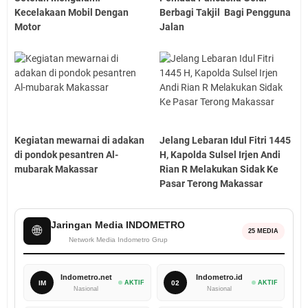
Kecelakaan Mobil Dengan
Berbagi Takjil Bagi Pengguna
Motor
Jalan
Kegiatan mewarnai di adakan
Jelang Lebaran Idul Fitri 1445
di pondok pesantren Al-
H, Kapolda Sulsel Irjen Andi
mubarak Makassar
Rian R Melakukan Sidak Ke
Pasar Terong Makassar
Jaringan Media INDOMETRO
🌐
25 MEDIA
Network Media Indometro Grup
Indometro.net
Indometro.id
IM
AKTIF
02
AKTIF
Nasional
Nasional