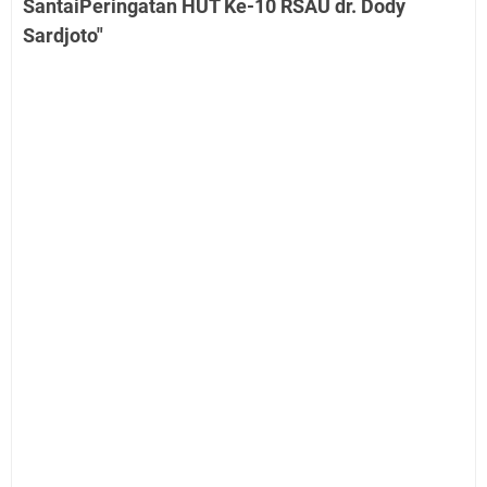
SantaiPeringatan HUT Ke-10 RSAU dr. Dody
Sardjoto"