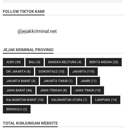
FOLLOW TIKTOK KAMI
@jejakkriminal.net
JEJAK KRIMINAL PROVINSI
ACEH
(39)
BALI
(4)
BANGKA BELITUNG
(4)
BERITA MEDAN
(25)
DKI JAKARTA
(6)
GORONTALO
(10)
JAKARTA
(115)
JAKARTA BARAT
(4)
JAKARTA TIMUR
(1)
JAMBI
(11)
JAWA BARAT
(46)
JAWA TENGAH
(8)
JAWA TIMUR
(15)
KALIMANTAN BARAT
(10)
KALIMANTAN UTARA
(1)
LAMPUNG
(14)
BENGKULU
(2)
TOTAL KUNJUNGAN WEBSITE