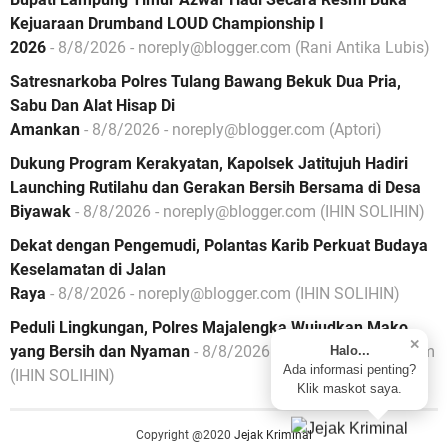
Kejuaraan Drumband LOUD Championship I
2026
- 8/8/2026
- noreply@blogger.com (Rani Antika Lubis)
Satresnarkoba Polres Tulang Bawang Bekuk Dua Pria,
Sabu Dan Alat Hisap Di
Amankan
- 8/8/2026
- noreply@blogger.com (Aptori)
Dukung Program Kerakyatan, Kapolsek Jatitujuh Hadiri
Launching Rutilahu dan Gerakan Bersih Bersama di Desa
Biyawak
- 8/8/2026
- noreply@blogger.com (IHIN SOLIHIN)
Dekat dengan Pengemudi, Polantas Karib Perkuat Budaya
Keselamatan di Jalan
Raya
- 8/8/2026
- noreply@blogger.com (IHIN SOLIHIN)
Peduli Lingkungan, Polres Majalengka Wujudkan Mako
✕
yang Bersih dan Nyaman
- 8/8/2026
- noreply@blogger.com
Halo...
Ada informasi penting?
(IHIN SOLIHIN)
Klik maskot saya.
Copyright @2020
Jejak Kriminal