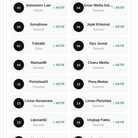
Indometro Law
Grow Media Indonesia
03
AKTIF
04
AKTIF
Hukum
Nasional
Jurnalisme
Jejak Kriminal
05
AKTIF
06
AKTIF
Nasional
Kriminal
Fakta62
Ops Jurnal
07
AKTIF
08
AKTIF
Fakta
Nasional
Raimas86
Chans Media
09
AKTIF
10
AKTIF
Nasional
Nasional
Peristiwa24
Pena Medan
11
AKTIF
12
AKTIF
Peristiwa
Nasional
Lintas Nusantara
Lintas Peristiwa
13
AKTIF
14
AKTIF
Nasional
Nasional
Liputan62
Ungkap Fakta
15
AKTIF
16
AKTIF
Nasional
Nasional