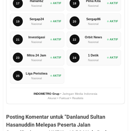
Harian62
Pena Kita
17
AKTIF
18
AKTIF
Nasional
Nasional
Sergap24
Sergap86
19
AKTIF
20
AKTIF
Nasional
Nasional
Investigasi
Orbit News
21
AKTIF
22
AKTIF
Nasional
Nasional
Mitra 24 Jam
1 Detik
23
AKTIF
24
AKTIF
Nasional
Nasional
Liga Peristiwa
25
AKTIF
Nasional
INDOMETRO Grup
• Jaringan Media Indonesia
Akurat • Faktual • Realistis
Posting Komentar untuk "Danlanud Sultan
Hasanuddin Melepas Peserta Jalan