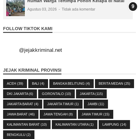
Rumah Warga Tertimpa Pohon Kelapa di Natal
Agustus 03, 2026
Tidak ada komentar
FOLLOW TIKTOK KAMI
@jejakkriminal.net
JEJAK KRIMINAL PROVINSI
ACEH
(39)
BALI
(4)
BANGKA BELITUNG
(4)
BERITA MEDAN
(25)
DKI JAKARTA
(6)
GORONTALO
(10)
JAKARTA
(115)
JAKARTA BARAT
(4)
JAKARTA TIMUR
(1)
JAMBI
(11)
JAWA BARAT
(46)
JAWA TENGAH
(8)
JAWA TIMUR
(15)
KALIMANTAN BARAT
(10)
KALIMANTAN UTARA
(1)
LAMPUNG
(14)
BENGKULU
(2)