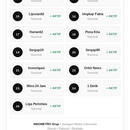
Nasional
Nasional
Liputan62
Ungkap Fakta
15
AKTIF
16
AKTIF
Nasional
Nasional
Harian62
Pena Kita
17
AKTIF
18
AKTIF
Nasional
Nasional
Sergap24
Sergap86
19
AKTIF
20
AKTIF
Nasional
Nasional
Investigasi
Orbit News
21
AKTIF
22
AKTIF
Nasional
Nasional
Mitra 24 Jam
1 Detik
23
AKTIF
24
AKTIF
Nasional
Nasional
Liga Peristiwa
25
AKTIF
Nasional
INDOMETRO Grup
• Jaringan Media Indonesia
Akurat • Faktual • Realistis