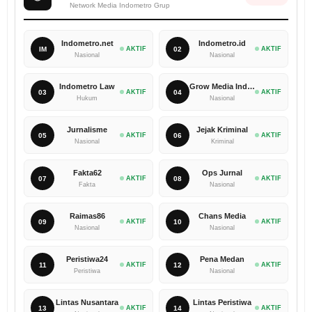
Network Media Indometro Grup
Indometro.net
Indometro.id
IM
AKTIF
02
AKTIF
Nasional
Nasional
Indometro Law
Grow Media Indonesia
03
AKTIF
04
AKTIF
Hukum
Nasional
Jurnalisme
Jejak Kriminal
05
AKTIF
06
AKTIF
Nasional
Kriminal
Fakta62
Ops Jurnal
07
AKTIF
08
AKTIF
Fakta
Nasional
Raimas86
Chans Media
09
AKTIF
10
AKTIF
Nasional
Nasional
Peristiwa24
Pena Medan
11
AKTIF
12
AKTIF
Peristiwa
Nasional
Lintas Nusantara
Lintas Peristiwa
13
AKTIF
14
AKTIF