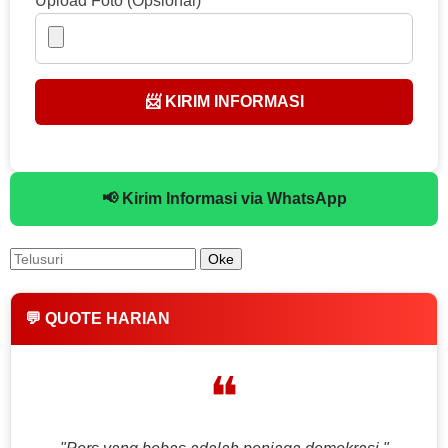
Upload Foto (Opsional)
📨 KIRIM INFORMASI
📢 Kirim Informasi via WhatsApp
💬 QUOTE HARIAN
❝