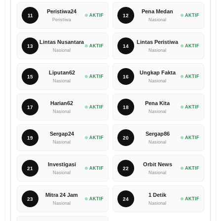
Peristiwa24
Pena Medan
11
AKTIF
12
AKTIF
Peristiwa
Nasional
Lintas Nusantara
Lintas Peristiwa
13
AKTIF
14
AKTIF
Nasional
Nasional
Liputan62
Ungkap Fakta
15
AKTIF
16
AKTIF
Nasional
Nasional
Harian62
Pena Kita
17
AKTIF
18
AKTIF
Nasional
Nasional
Sergap24
Sergap86
19
AKTIF
20
AKTIF
Nasional
Nasional
Investigasi
Orbit News
21
AKTIF
22
AKTIF
Nasional
Nasional
Mitra 24 Jam
1 Detik
23
AKTIF
24
AKTIF
Nasional
Nasional