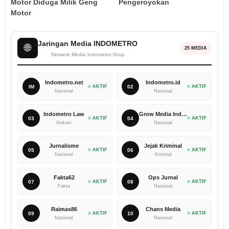
Motor Diduga Milik Geng
Pengeroyokan
Motor
Jaringan Media INDOMETRO
🌐
25 MEDIA
Network Media Indometro Grup
Indometro.net
Indometro.id
IM
AKTIF
02
AKTIF
Nasional
Nasional
Indometro Law
Grow Media Indonesia
03
AKTIF
04
AKTIF
Hukum
Nasional
Jurnalisme
Jejak Kriminal
05
AKTIF
06
AKTIF
Nasional
Kriminal
Fakta62
Ops Jurnal
07
AKTIF
08
AKTIF
Fakta
Nasional
Raimas86
Chans Media
09
AKTIF
10
AKTIF
Nasional
Nasional