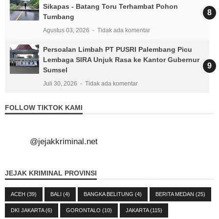
Sikapas - Batang Toru Terhambat Pohon
Tumbang
Agustus 03, 2026
Tidak ada komentar
Persoalan Limbah PT PUSRI Palembang Picu
Lembaga SIRA Unjuk Rasa ke Kantor Gubernur
Sumsel
Juli 30, 2026
Tidak ada komentar
FOLLOW TIKTOK KAMI
@jejakkriminal.net
JEJAK KRIMINAL PROVINSI
ACEH
(39)
BALI
(4)
BANGKA BELITUNG
(4)
BERITA MEDAN
(25)
DKI JAKARTA
(6)
GORONTALO
(10)
JAKARTA
(115)