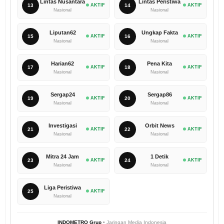
Lintas Nusantara
Lintas Peristiwa
13
AKTIF
14
AKTIF
Nasional
Nasional
Liputan62
Ungkap Fakta
15
AKTIF
16
AKTIF
Nasional
Nasional
Harian62
Pena Kita
17
AKTIF
18
AKTIF
Nasional
Nasional
Sergap24
Sergap86
19
AKTIF
20
AKTIF
Nasional
Nasional
Investigasi
Orbit News
21
AKTIF
22
AKTIF
Nasional
Nasional
Mitra 24 Jam
1 Detik
23
AKTIF
24
AKTIF
Nasional
Nasional
Liga Peristiwa
25
AKTIF
Nasional
INDOMETRO Grup
• Jaringan Media Indonesia