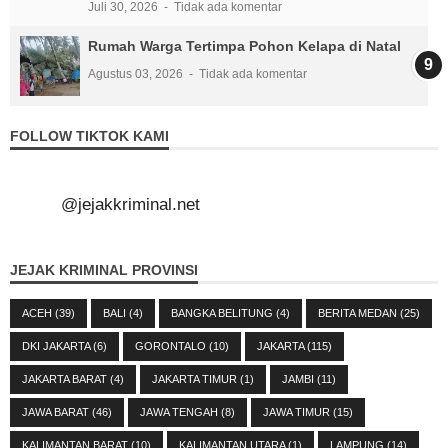
Juli 30, 2026
Tidak ada komentar
Rumah Warga Tertimpa Pohon Kelapa di Natal
Agustus 03, 2026
Tidak ada komentar
FOLLOW TIKTOK KAMI
@jejakkriminal.net
JEJAK KRIMINAL PROVINSI
ACEH
(39)
BALI
(4)
BANGKA BELITUNG
(4)
BERITA MEDAN
(25)
DKI JAKARTA
(6)
GORONTALO
(10)
JAKARTA
(115)
JAKARTA BARAT
(4)
JAKARTA TIMUR
(1)
JAMBI
(11)
JAWA BARAT
(46)
JAWA TENGAH
(8)
JAWA TIMUR
(15)
KALIMANTAN BARAT
(10)
KALIMANTAN UTARA
(1)
LAMPUNG
(14)