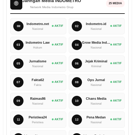
Jaringan Media INDOMETRO
🌐
25 MEDIA
Network Media Indometro Grup
Indometro.net
Indometro.id
IM
AKTIF
02
AKTIF
Nasional
Nasional
Indometro Law
Grow Media Indonesia
03
AKTIF
04
AKTIF
Hukum
Nasional
Jurnalisme
Jejak Kriminal
05
AKTIF
06
AKTIF
Nasional
Kriminal
Fakta62
Ops Jurnal
07
AKTIF
08
AKTIF
Fakta
Nasional
Raimas86
Chans Media
09
AKTIF
10
AKTIF
Nasional
Nasional
Peristiwa24
Pena Medan
11
AKTIF
12
AKTIF
Peristiwa
Nasional