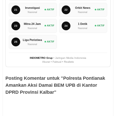
Investigasi
Orbit News
21
AKTIF
22
AKTIF
Nasional
Nasional
Mitra 24 Jam
1 Detik
23
AKTIF
24
AKTIF
Nasional
Nasional
Liga Peristiwa
25
AKTIF
Nasional
INDOMETRO Grup
• Jaringan Media Indonesia
Akurat • Faktual • Realistis
Posting Komentar untuk "Polresta Pontianak
Amankan Aksi Damai BEM UPB di Kantor
DPRD Provinsi Kalbar"