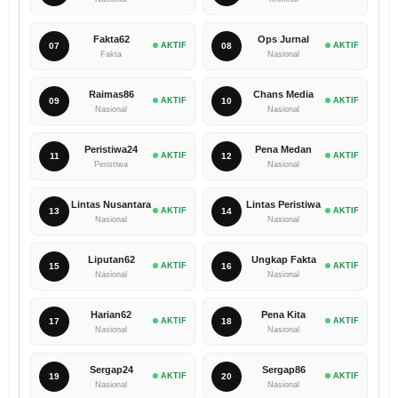
Fakta62
Ops Jurnal
07
AKTIF
08
AKTIF
Fakta
Nasional
Raimas86
Chans Media
09
AKTIF
10
AKTIF
Nasional
Nasional
Peristiwa24
Pena Medan
11
AKTIF
12
AKTIF
Peristiwa
Nasional
Lintas Nusantara
Lintas Peristiwa
13
AKTIF
14
AKTIF
Nasional
Nasional
Liputan62
Ungkap Fakta
15
AKTIF
16
AKTIF
Nasional
Nasional
Harian62
Pena Kita
17
AKTIF
18
AKTIF
Nasional
Nasional
Sergap24
Sergap86
19
AKTIF
20
AKTIF
Nasional
Nasional