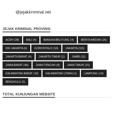
@jejakkriminal.net
JEJAK KRIMINAL PROVINSI
ACEH
(39)
BALI
(4)
BANGKA BELITUNG
(4)
BERITA MEDAN
(25)
DKI JAKARTA
(6)
GORONTALO
(10)
JAKARTA
(115)
JAKARTA BARAT
(4)
JAKARTA TIMUR
(1)
JAMBI
(11)
JAWA BARAT
(46)
JAWA TENGAH
(8)
JAWA TIMUR
(15)
KALIMANTAN BARAT
(10)
KALIMANTAN UTARA
(1)
LAMPUNG
(14)
BENGKULU
(2)
TOTAL KUNJUNGAN WEBSITE