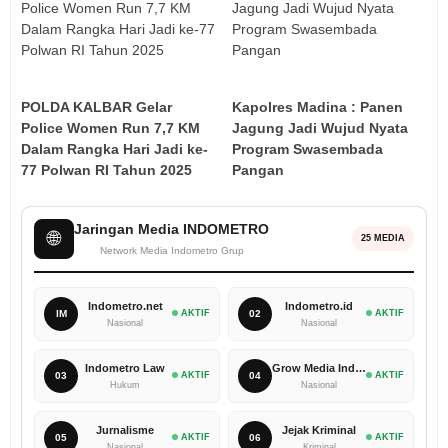
POLDA KALBAR Gelar
Kapolres Madina : Panen
Police Women Run 7,7 KM
Jagung Jadi Wujud Nyata
Dalam Rangka Hari Jadi ke-
Program Swasembada
77 Polwan RI Tahun 2025
Pangan
Jaringan Media INDOMETRO
🌐
25 MEDIA
Network Media Indometro Grup
Indometro.net
Indometro.id
IM
AKTIF
02
AKTIF
Nasional
Nasional
Indometro Law
Grow Media Indonesia
03
AKTIF
04
AKTIF
Hukum
Nasional
Jurnalisme
Jejak Kriminal
05
AKTIF
06
AKTIF
Nasional
Kriminal