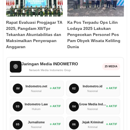
Rapat Evaluasi Progjagar TA
Ka Pos Terpadu Ops Lilin
2025, Pangdam XII/Tpr
Lodaya 2025 Lakukan
Tekankan Akuntabilitas dan
Pengecekan Personel Pos
Maksimalkan Penyerapan
Pam Obyek Wisata Keliling
Anggaran
Dunia‎
Jaringan Media INDOMETRO
🌐
25 MEDIA
Network Media Indometro Grup
Indometro.net
Indometro.id
IM
AKTIF
02
AKTIF
Nasional
Nasional
Indometro Law
Grow Media Indonesia
03
AKTIF
04
AKTIF
Hukum
Nasional
Jurnalisme
Jejak Kriminal
05
AKTIF
06
AKTIF
Nasional
Kriminal