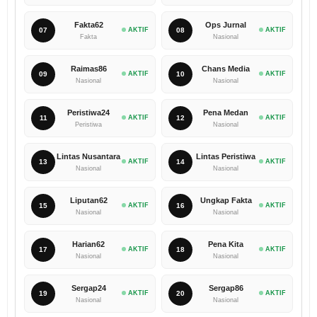
Fakta62
Ops Jurnal
07
AKTIF
08
AKTIF
Fakta
Nasional
Raimas86
Chans Media
09
AKTIF
10
AKTIF
Nasional
Nasional
Peristiwa24
Pena Medan
11
AKTIF
12
AKTIF
Peristiwa
Nasional
Lintas Nusantara
Lintas Peristiwa
13
AKTIF
14
AKTIF
Nasional
Nasional
Liputan62
Ungkap Fakta
15
AKTIF
16
AKTIF
Nasional
Nasional
Harian62
Pena Kita
17
AKTIF
18
AKTIF
Nasional
Nasional
Sergap24
Sergap86
19
AKTIF
20
AKTIF
Nasional
Nasional