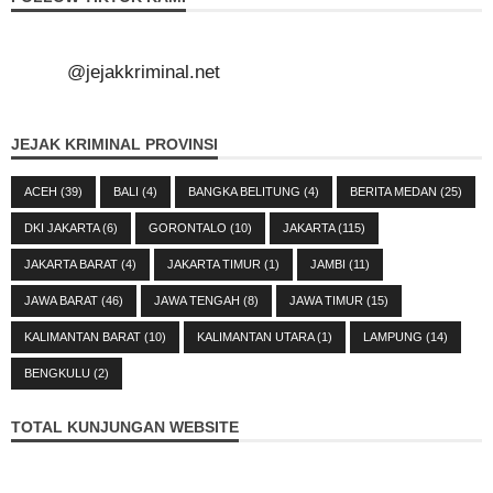
@jejakkriminal.net
JEJAK KRIMINAL PROVINSI
ACEH
(39)
BALI
(4)
BANGKA BELITUNG
(4)
BERITA MEDAN
(25)
DKI JAKARTA
(6)
GORONTALO
(10)
JAKARTA
(115)
JAKARTA BARAT
(4)
JAKARTA TIMUR
(1)
JAMBI
(11)
JAWA BARAT
(46)
JAWA TENGAH
(8)
JAWA TIMUR
(15)
KALIMANTAN BARAT
(10)
KALIMANTAN UTARA
(1)
LAMPUNG
(14)
BENGKULU
(2)
TOTAL KUNJUNGAN WEBSITE