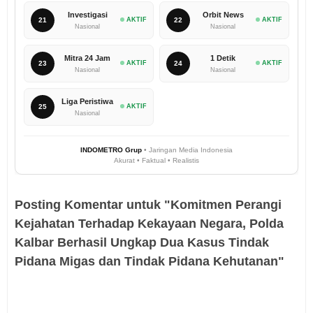
Investigasi
Orbit News
21
AKTIF
22
AKTIF
Nasional
Nasional
Mitra 24 Jam
1 Detik
23
AKTIF
24
AKTIF
Nasional
Nasional
Liga Peristiwa
25
AKTIF
Nasional
INDOMETRO Grup
• Jaringan Media Indonesia
Akurat • Faktual • Realistis
Posting Komentar untuk "Komitmen Perangi
Kejahatan Terhadap Kekayaan Negara, Polda
Kalbar Berhasil Ungkap Dua Kasus Tindak
Pidana Migas dan Tindak Pidana Kehutanan"