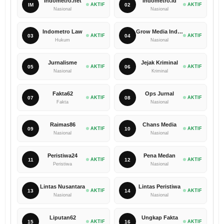
Indometro.net
Indometro.id
IM
AKTIF
02
AKTIF
Nasional
Nasional
Indometro Law
Grow Media Indonesia
03
AKTIF
04
AKTIF
Hukum
Nasional
Jurnalisme
Jejak Kriminal
05
AKTIF
06
AKTIF
Nasional
Kriminal
Fakta62
Ops Jurnal
07
AKTIF
08
AKTIF
Fakta
Nasional
Raimas86
Chans Media
09
AKTIF
10
AKTIF
Nasional
Nasional
Peristiwa24
Pena Medan
11
AKTIF
12
AKTIF
Peristiwa
Nasional
Lintas Nusantara
Lintas Peristiwa
13
AKTIF
14
AKTIF
Nasional
Nasional
Liputan62
Ungkap Fakta
15
AKTIF
16
AKTIF