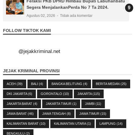
Feraksi PKB DPRD Himbau Bupati Labuhanbatu
Segera MenjalankanPerda No 7 Ta 2024.
Agustus 02, 2026
Tidak ada komentar
FOLLOW TIKTOK KAMI
@jejakkriminal.net
JEJAK KRIMINAL PROVINSI
ACEH
(39)
BALI
(4)
BANGKA BELITUNG
(4)
BERITA MEDAN
(25)
DKI JAKARTA
(6)
GORONTALO
(10)
JAKARTA
(115)
JAKARTA BARAT
(4)
JAKARTA TIMUR
(1)
JAMBI
(11)
JAWA BARAT
(46)
JAWA TENGAH
(8)
JAWA TIMUR
(15)
KALIMANTAN BARAT
(10)
KALIMANTAN UTARA
(1)
LAMPUNG
(14)
BENGKULU
(2)