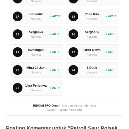
Nasional
Nasional
Harian62
Pena Kita
17
AKTIF
18
AKTIF
Nasional
Nasional
Sergap24
Sergap86
19
AKTIF
20
AKTIF
Nasional
Nasional
Investigasi
Orbit News
21
AKTIF
22
AKTIF
Nasional
Nasional
Mitra 24 Jam
1 Detik
23
AKTIF
24
AKTIF
Nasional
Nasional
Liga Peristiwa
25
AKTIF
Nasional
INDOMETRO Grup
• Jaringan Media Indonesia
Akurat • Faktual • Realistis
Posting Komentar untuk "Patroli Saur Polsek