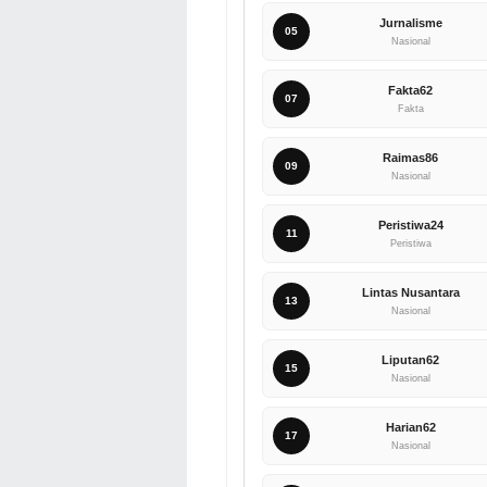
Jurnalisme
05
Nasional
Fakta62
07
Fakta
Raimas86
09
Nasional
Peristiwa24
11
Peristiwa
Lintas Nusantara
13
Nasional
Liputan62
15
Nasional
Harian62
17
Nasional