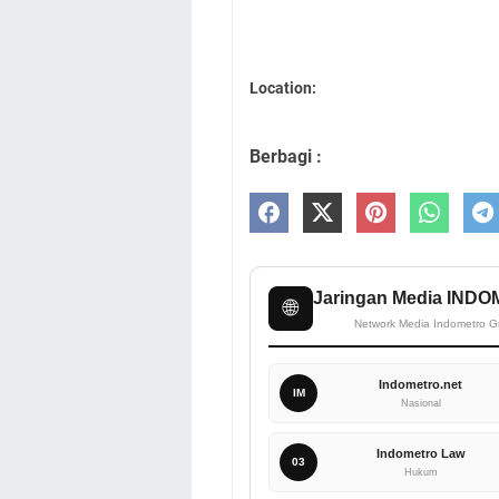
Location:
Berbagi :
Jaringan Media IND
🌐
Network Media Indometro G
Indometro.net
IM
Nasional
Indometro Law
03
Hukum