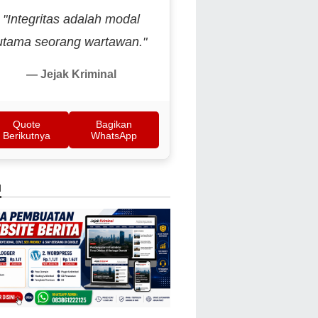
"Integritas adalah modal
utama seorang wartawan."
— Jejak Kriminal
Quote
Bagikan
Berikutnya
WhatsApp
N