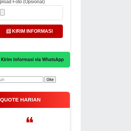
pload Foto (Opsional)
📨 KIRIM INFORMASI
 Kirim Informasi via WhatsApp
 QUOTE HARIAN
❝