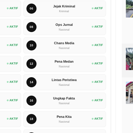
Jejak Kriminal
AKTIF
06
AKTIF
Kriminal
Ops Jurnal
AKTIF
08
AKTIF
Nasional
Chans Media
AKTIF
10
AKTIF
Nasional
Pena Medan
AKTIF
12
AKTIF
Nasional
Lintas Peristiwa
AKTIF
14
AKTIF
Nasional
Ungkap Fakta
AKTIF
16
AKTIF
Nasional
Pena Kita
AKTIF
18
AKTIF
Nasional