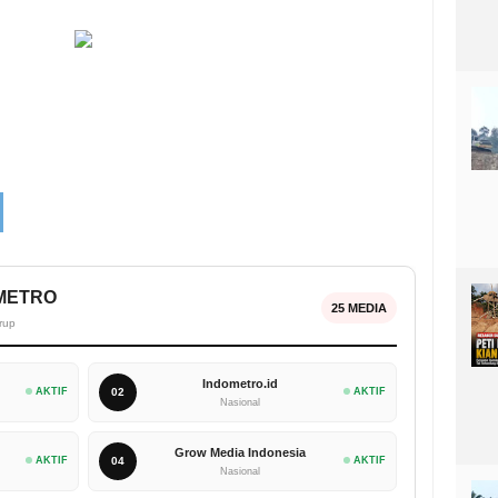
OMETRO
25 MEDIA
rup
Indometro.id
AKTIF
02
AKTIF
Nasional
Grow Media Indonesia
AKTIF
04
AKTIF
Nasional