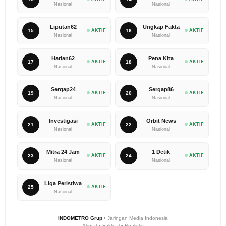
Nasional
Nasional
Liputan62
Ungkap Fakta
15
AKTIF
16
AKTIF
Nasional
Nasional
Harian62
Pena Kita
17
AKTIF
18
AKTIF
Nasional
Nasional
Sergap24
Sergap86
19
AKTIF
20
AKTIF
Nasional
Nasional
Investigasi
Orbit News
21
AKTIF
22
AKTIF
Nasional
Nasional
Mitra 24 Jam
1 Detik
23
AKTIF
24
AKTIF
Nasional
Nasional
Liga Peristiwa
25
AKTIF
Nasional
INDOMETRO Grup
• Jaringan Media Indonesia
Akurat • Faktual • Realistis