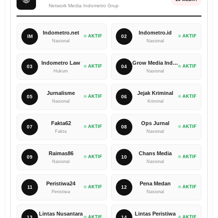
Network Media Indometro Grup
Indometro.net
Indometro.id
IM
AKTIF
02
AKTIF
Nasional
Nasional
Indometro Law
Grow Media Indonesia
03
AKTIF
04
AKTIF
Hukum
Nasional
Jurnalisme
Jejak Kriminal
05
AKTIF
06
AKTIF
Nasional
Kriminal
Fakta62
Ops Jurnal
07
AKTIF
08
AKTIF
Fakta
Nasional
Raimas86
Chans Media
09
AKTIF
10
AKTIF
Nasional
Nasional
Peristiwa24
Pena Medan
11
AKTIF
12
AKTIF
Peristiwa
Nasional
Lintas Nusantara
Lintas Peristiwa
13
AKTIF
14
AKTIF