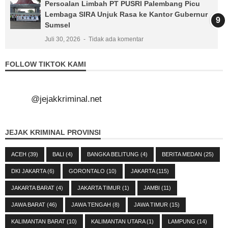
Persoalan Limbah PT PUSRI Palembang Picu
Lembaga SIRA Unjuk Rasa ke Kantor Gubernur
Sumsel
Juli 30, 2026
Tidak ada komentar
FOLLOW TIKTOK KAMI
@jejakkriminal.net
JEJAK KRIMINAL PROVINSI
ACEH
(39)
BALI
(4)
BANGKA BELITUNG
(4)
BERITA MEDAN
(25)
DKI JAKARTA
(6)
GORONTALO
(10)
JAKARTA
(115)
JAKARTA BARAT
(4)
JAKARTA TIMUR
(1)
JAMBI
(11)
JAWA BARAT
(46)
JAWA TENGAH
(8)
JAWA TIMUR
(15)
KALIMANTAN BARAT
(10)
KALIMANTAN UTARA
(1)
LAMPUNG
(14)