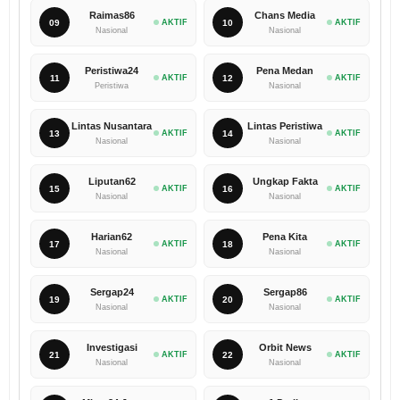
Raimas86
Chans Media
09
AKTIF
10
AKTIF
Nasional
Nasional
Peristiwa24
Pena Medan
11
AKTIF
12
AKTIF
Peristiwa
Nasional
Lintas Nusantara
Lintas Peristiwa
13
AKTIF
14
AKTIF
Nasional
Nasional
Liputan62
Ungkap Fakta
15
AKTIF
16
AKTIF
Nasional
Nasional
Harian62
Pena Kita
17
AKTIF
18
AKTIF
Nasional
Nasional
Sergap24
Sergap86
19
AKTIF
20
AKTIF
Nasional
Nasional
Investigasi
Orbit News
21
AKTIF
22
AKTIF
Nasional
Nasional