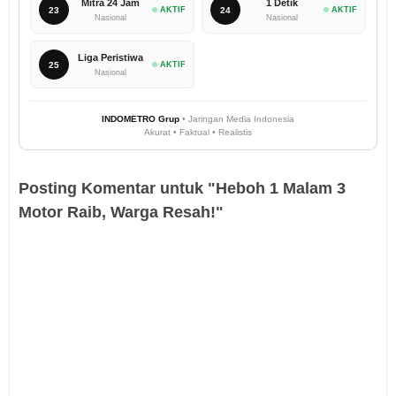
Mitra 24 Jam
1 Detik
23
AKTIF
24
AKTIF
Nasional
Nasional
Liga Peristiwa
25
AKTIF
Nasional
INDOMETRO Grup
• Jaringan Media Indonesia
Akurat • Faktual • Realistis
Posting Komentar untuk "Heboh 1 Malam 3
Motor Raib, Warga Resah!"