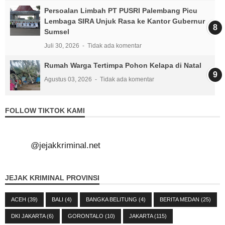
Persoalan Limbah PT PUSRI Palembang Picu
Lembaga SIRA Unjuk Rasa ke Kantor Gubernur
Sumsel
Juli 30, 2026
Tidak ada komentar
Rumah Warga Tertimpa Pohon Kelapa di Natal
Agustus 03, 2026
Tidak ada komentar
FOLLOW TIKTOK KAMI
@jejakkriminal.net
JEJAK KRIMINAL PROVINSI
ACEH
(39)
BALI
(4)
BANGKA BELITUNG
(4)
BERITA MEDAN
(25)
DKI JAKARTA
(6)
GORONTALO
(10)
JAKARTA
(115)