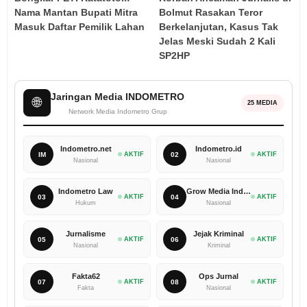
Nama Mantan Bupati Mitra
Bolmut Rasakan Teror
Masuk Daftar Pemilik Lahan
Berkelanjutan, Kasus Tak
Jelas Meski Sudah 2 Kali
SP2HP
Jaringan Media INDOMETRO
🌐
25 MEDIA
Network Media Indometro Grup
Indometro.net
Indometro.id
IM
AKTIF
02
AKTIF
Nasional
Nasional
Indometro Law
Grow Media Indonesia
03
AKTIF
04
AKTIF
Hukum
Nasional
Jurnalisme
Jejak Kriminal
05
AKTIF
06
AKTIF
Nasional
Kriminal
Fakta62
Ops Jurnal
07
AKTIF
08
AKTIF
Fakta
Nasional