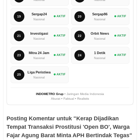
Sergap24
Sergap86
19
AKTIF
20
AKTIF
Nasional
Nasional
Investigasi
Orbit News
21
AKTIF
22
AKTIF
Nasional
Nasional
Mitra 24 Jam
1 Detik
23
AKTIF
24
AKTIF
Nasional
Nasional
Liga Peristiwa
25
AKTIF
Nasional
INDOMETRO Grup
• Jaringan Media Indonesia
Akurat • Faktual • Realistis
Posting Komentar untuk "Kerap Dijadikan
Tempat Transaksi Prostitusi 'Open BO', Warga
Fajar Agung Barat Minta APH Bertindak Tegas"