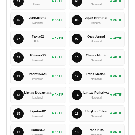
03
AKTIF
04
AKTIF
Hukum
Nasional
Jurnalisme
Jejak Kriminal
05
AKTIF
06
AKTIF
Nasional
Kriminal
Fakta62
Ops Jurnal
07
AKTIF
08
AKTIF
Fakta
Nasional
Raimas86
Chans Media
09
AKTIF
10
AKTIF
Nasional
Nasional
Peristiwa24
Pena Medan
11
AKTIF
12
AKTIF
Peristiwa
Nasional
Lintas Nusantara
Lintas Peristiwa
13
AKTIF
14
AKTIF
Nasional
Nasional
Liputan62
Ungkap Fakta
15
AKTIF
16
AKTIF
Nasional
Nasional
Harian62
Pena Kita
17
AKTIF
18
AKTIF
Nasional
Nasional