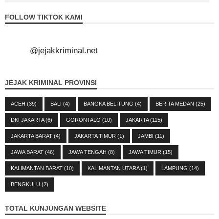
FOLLOW TIKTOK KAMI
@jejakkriminal.net
JEJAK KRIMINAL PROVINSI
ACEH
(39)
BALI
(4)
BANGKA BELITUNG
(4)
BERITA MEDAN
(25)
DKI JAKARTA
(6)
GORONTALO
(10)
JAKARTA
(115)
JAKARTA BARAT
(4)
JAKARTA TIMUR
(1)
JAMBI
(11)
JAWA BARAT
(46)
JAWA TENGAH
(8)
JAWA TIMUR
(15)
KALIMANTAN BARAT
(10)
KALIMANTAN UTARA
(1)
LAMPUNG
(14)
BENGKULU
(2)
TOTAL KUNJUNGAN WEBSITE