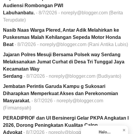
Audiensi Rombongan PWI
Labuhanbatu.
- 8/7/2026
- noreply@blogger.com (Berita
Terupdate)
Nasib Naas Warga Plered, Antar Adik Melahirkan ke
Puskesmas Malah Kehilangan Sepeda Motor Honda
Beat
- 8/7/2026
- noreply@blogger.com (Rani Antika Lubis)
Jajaran Polres Mesuji Bersama Polsek way Serdang
Melaksanakan Jumat Curhat di Desa Tri Tunggal Jaya
Kecamatan Way
Serdang
- 8/7/2026
- noreply@blogger.com (Budiyanto)
Jembatan Perintis Garuda Kampu g Sukosari
Diharapkan Memperkuat Akses dan Perekonomian
Masyarakat.
- 8/7/2026
- noreply@blogger.com
(Firmansyah)
PERADIPROF dan UI Bersinergi Gelar PKPA Angkatan I
2026, Dorong Peningkatan Kualitas Calon
✕
Advokat
- 8/7/2026
- noreply@blogger.com (Rani Antika
Halo...