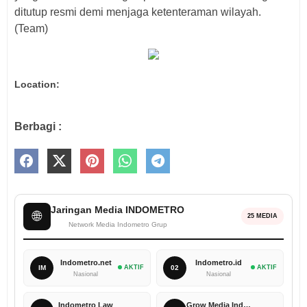
ditutup resmi demi menjaga ketenteraman wilayah.
(Team)
Location:
Berbagi :
Jaringan Media INDOMETRO
🌐
25 MEDIA
Network Media Indometro Grup
Indometro.net
Indometro.id
IM
AKTIF
02
AKTIF
Nasional
Nasional
Indometro Law
Grow Media Indonesia