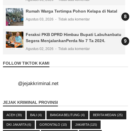
Rumah Warga Tertimpa Pohon Kelapa di Natal
Agustus 03, 2026
Tidak ada komentar
Feraksi PKB DPRD Himbau Bupati Labuhanbatu
Segera MenjalankanPerda No 7 Ta 2024.
Agustus 02, 2026
Tidak ada komentar
FOLLOW TIKTOK KAMI
@jejakkriminal.net
JEJAK KRIMINAL PROVINSI
ACEH
(39)
BALI
(4)
BANGKA BELITUNG
(4)
BERITA MEDAN
(25)
DKI JAKARTA
(6)
GORONTALO
(10)
JAKARTA
(115)