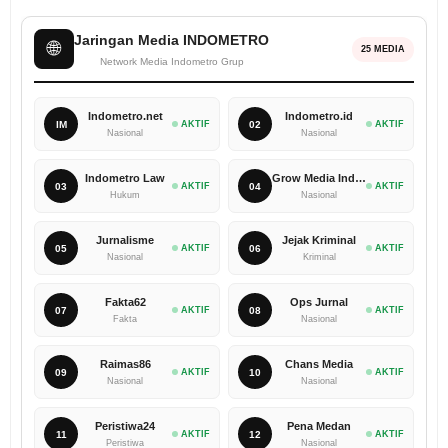
Jaringan Media INDOMETRO
🌐
25 MEDIA
Network Media Indometro Grup
Indometro.net
Indometro.id
IM
AKTIF
02
AKTIF
Nasional
Nasional
Indometro Law
Grow Media Indonesia
03
AKTIF
04
AKTIF
Hukum
Nasional
Jurnalisme
Jejak Kriminal
05
AKTIF
06
AKTIF
Nasional
Kriminal
Fakta62
Ops Jurnal
07
AKTIF
08
AKTIF
Fakta
Nasional
Raimas86
Chans Media
09
AKTIF
10
AKTIF
Nasional
Nasional
Peristiwa24
Pena Medan
11
AKTIF
12
AKTIF
Peristiwa
Nasional