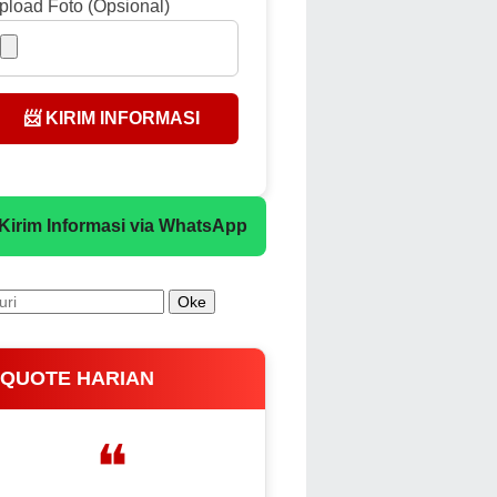
pload Foto (Opsional)
📨 KIRIM INFORMASI
 Kirim Informasi via WhatsApp
 QUOTE HARIAN
❝