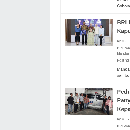
Caban
BRI 
Kapo
by MJ
BRI Pa
Mandail
Posting
Mandail
sambu
Pedu
Pany
Kepa
by MJ
BRI Pa