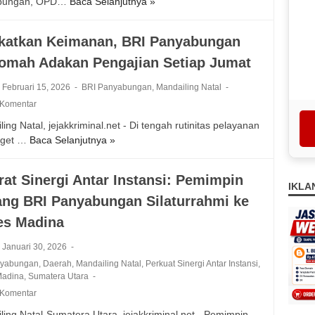
bungan, OPD…
Baca Selanjutnya »
P
n
n
a
e
G
i
m
m
e
n
katkan Keimanan, BRI Panyabungan
a
k
l
g
P
qomah Adakan Pengajian Setiap Jumat
a
a
D
e
b
r
e
Februari 15, 2026
BRI Panyabungan
,
Mandailing Natal
r
M
S
b
k
 Komentar
a
i
i
u
d
m
ing Natal, jejakkriminal.net - Di tengah rutinitas pelayanan
t
a
i
u
rget …
Baca Selanjutnya »
T
u
t
n
l
i
r
S
a
a
n
D
i
rat Sinergi Antar Instansi: Pemimpin
d
s
g
i
IKLA
n
a
i
ng BRI Panyabungan Silaturrahmi ke
k
l
e
n
K
a
a
es Madina
r
B
e
t
k
g
R
b
k
u
Januari 30, 2026
i
I
a
a
k
nyabungan
,
Daerah
,
Mandailing Natal
,
Perkuat Sinergi Antar Instansi
,
t
P
k
n
a
Madina
,
Sumatera Utara
a
a
a
K
n
 Komentar
s
n
r
e
S
B
y
ling Natal-Sumatera Utara, jejakkriminal.net - Pemimpin