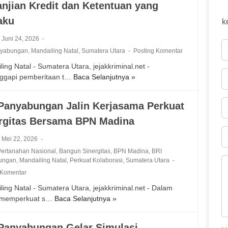
anjian Kredit dan Ketentuan yang
aku
k
Juni 24, 2026
nyabungan
,
Mandailing Natal
,
Sumatera Utara
Posting Komentar
ing Natal - Sumatera Utara, jejakkriminal.net -
ggapi pemberitaan t…
Baca Selanjutnya »
B
R
I
Panyabungan Jalin Kerjasama Perkuat
P
rgitas Bersama BPN Madina
a
n
Mei 22, 2026
y
ertanahan Nasional
,
Bangun Sinergitas
,
BPN Madina
,
BRI
a
ungan
,
Mandailing Natal
,
Perkuat Kolaborasi
,
Sumatera Utara
b
 Komentar
u
n
ling Natal - Sumatera Utara, jejakkriminal.net - Dalam
g
 memperkuat s…
Baca Selanjutnya »
B
a
R
n
I
Panyabungan Gelar Simulasi
T