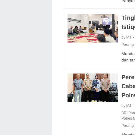
Panya
Ting
Isti
by MJ
Posting
Mandail
dan ta
Pere
Caba
Polr
by MJ
BRI Pa
Polres 
Posting
Mandai