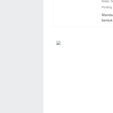
Natal
,
S
Posting
Mandail
bentuk