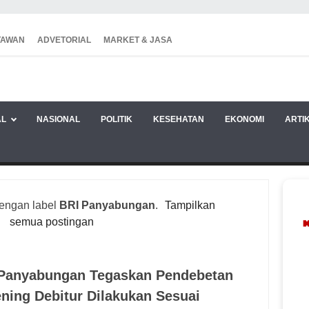
TAWAN
ADVETORIAL
MARKET & JASA
AL
NASIONAL
POLITIK
KESEHATAN
EKONOMI
ARTI
dengan label
BRI Panyabungan
.
Tampilkan
semua postingan
Panyabungan Tegaskan Pendebetan
ning Debitur Dilakukan Sesuai