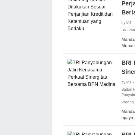
Perj
Berl
by MJ
BRI Pa
Mandail
Menan
BRI 
Sine
by MJ
Badan P
Panyab
Posting
Mandai
upaya
BRI 