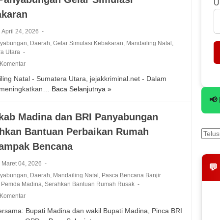
U
P
e
akaran
a
g
n
a
April 24, 2026
y
s
nyabungan
,
Daerah
,
Gelar Simulasi Kebakaran
,
Mandailing Natal
,
a
k
a Utara
b
a
 Komentar
u
n
n
ling Natal - Sumatera Utara, jejakkriminal.net - Dalam
P
g
 meningkatkan…
Baca Selanjutnya »
B
e
a
📢
R
n
n
I
d
ab Madina dan BRI Panyabungan
J
P
e
a
hkan Bantuan Perbaikan Rumah
a
b
l
n
e
dampak Bencana
i
y
t
n
a
Maret 04, 2026
a
💬
K
b
n
nyabungan
,
Daerah
,
Mandailing Natal
,
Pasca Bencana Banjir
e
u
,
Pemda Madina
,
Serahkan Bantuan Rumah Rusak
R
r
n
e
 Komentar
j
g
k
a
ersama: Bupati Madina dan wakil Bupati Madina, Pinca BRI
a
e
s