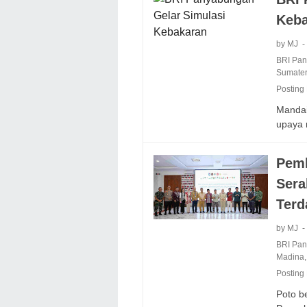
Keb
by MJ
BRI Pa
Sumater
Posting
Mandai
upaya
Pemk
Sera
Ter
by MJ
BRI Pa
Madina
Posting
Poto b