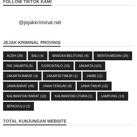
FOLLOW TIKTOK KAMI
@jejakkriminal.net
JEJAK KRIMINAL PROVINSI
ACEH
(39)
BALI
(4)
BANGKA BELITUNG
(4)
BERITA MEDAN
(25)
DKI JAKARTA
(6)
GORONTALO
(10)
JAKARTA
(115)
JAKARTA BARAT
(4)
JAKARTA TIMUR
(1)
JAMBI
(11)
JAWA BARAT
(46)
JAWA TENGAH
(8)
JAWA TIMUR
(15)
KALIMANTAN BARAT
(10)
KALIMANTAN UTARA
(1)
LAMPUNG
(14)
BENGKULU
(2)
TOTAL KUNJUNGAN WEBSITE