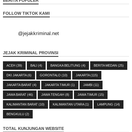
BERITA POPULER
FOLLOW TIKTOK KAMI
@jejakkriminal.net
JEJAK KRIMINAL PROVINSI
ACEH
(39)
BALI
(4)
BANGKA BELITUNG
(4)
BERITA MEDAN
(25)
DKI JAKARTA
(6)
GORONTALO
(10)
JAKARTA
(115)
JAKARTA BARAT
(4)
JAKARTA TIMUR
(1)
JAMBI
(11)
JAWA BARAT
(46)
JAWA TENGAH
(8)
JAWA TIMUR
(15)
KALIMANTAN BARAT
(10)
KALIMANTAN UTARA
(1)
LAMPUNG
(14)
BENGKULU
(2)
TOTAL KUNJUNGAN WEBSITE