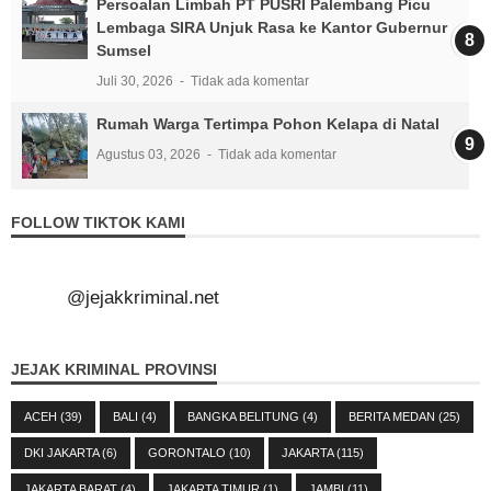
Persoalan Limbah PT PUSRI Palembang Picu
Lembaga SIRA Unjuk Rasa ke Kantor Gubernur
Sumsel
Juli 30, 2026
Tidak ada komentar
Rumah Warga Tertimpa Pohon Kelapa di Natal
Agustus 03, 2026
Tidak ada komentar
FOLLOW TIKTOK KAMI
@jejakkriminal.net
JEJAK KRIMINAL PROVINSI
ACEH
(39)
BALI
(4)
BANGKA BELITUNG
(4)
BERITA MEDAN
(25)
DKI JAKARTA
(6)
GORONTALO
(10)
JAKARTA
(115)
JAKARTA BARAT
(4)
JAKARTA TIMUR
(1)
JAMBI
(11)