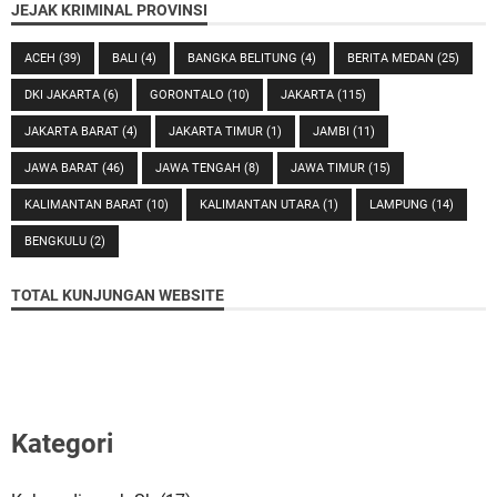
JEJAK KRIMINAL PROVINSI
ACEH
(39)
BALI
(4)
BANGKA BELITUNG
(4)
BERITA MEDAN
(25)
DKI JAKARTA
(6)
GORONTALO
(10)
JAKARTA
(115)
JAKARTA BARAT
(4)
JAKARTA TIMUR
(1)
JAMBI
(11)
JAWA BARAT
(46)
JAWA TENGAH
(8)
JAWA TIMUR
(15)
KALIMANTAN BARAT
(10)
KALIMANTAN UTARA
(1)
LAMPUNG
(14)
BENGKULU
(2)
TOTAL KUNJUNGAN WEBSITE
Kategori