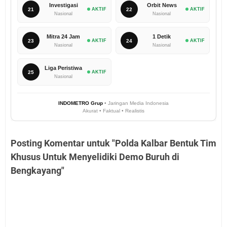
Investigasi
Orbit News
21
AKTIF
22
AKTIF
Nasional
Nasional
Mitra 24 Jam
1 Detik
23
AKTIF
24
AKTIF
Nasional
Nasional
Liga Peristiwa
25
AKTIF
Nasional
INDOMETRO Grup
• Jaringan Media Indonesia
Akurat • Faktual • Realistis
Posting Komentar untuk "Polda Kalbar Bentuk Tim
Khusus Untuk Menyelidiki Demo Buruh di
Bengkayang"