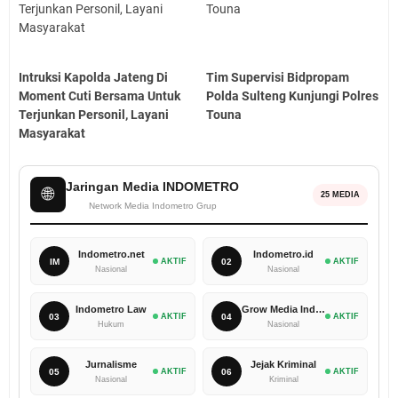
Intruksi Kapolda Jateng Di
Tim Supervisi Bidpropam
Moment Cuti Bersama Untuk
Polda Sulteng Kunjungi Polres
Terjunkan Personil, Layani
Touna
Masyarakat
Jaringan Media INDOMETRO
🌐
25 MEDIA
Network Media Indometro Grup
Indometro.net
Indometro.id
IM
AKTIF
02
AKTIF
Nasional
Nasional
Indometro Law
Grow Media Indonesia
03
AKTIF
04
AKTIF
Hukum
Nasional
Jurnalisme
Jejak Kriminal
05
AKTIF
06
AKTIF
Nasional
Kriminal