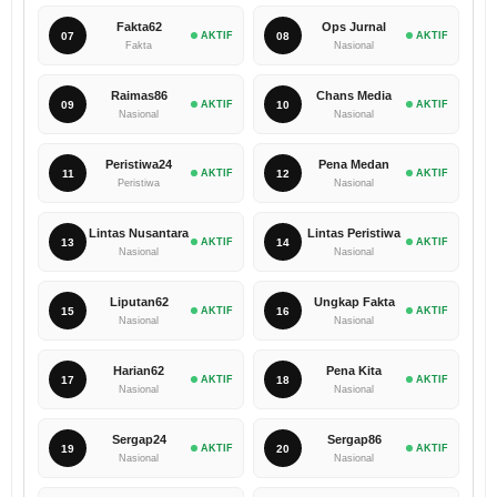
Fakta62
Ops Jurnal
07
AKTIF
08
AKTIF
Fakta
Nasional
Raimas86
Chans Media
09
AKTIF
10
AKTIF
Nasional
Nasional
Peristiwa24
Pena Medan
11
AKTIF
12
AKTIF
Peristiwa
Nasional
Lintas Nusantara
Lintas Peristiwa
13
AKTIF
14
AKTIF
Nasional
Nasional
Liputan62
Ungkap Fakta
15
AKTIF
16
AKTIF
Nasional
Nasional
Harian62
Pena Kita
17
AKTIF
18
AKTIF
Nasional
Nasional
Sergap24
Sergap86
19
AKTIF
20
AKTIF
Nasional
Nasional