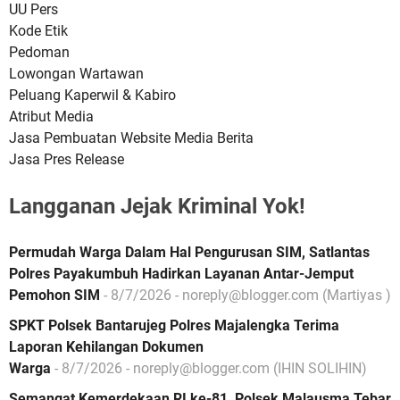
UU Pers
Kode Etik
Pedoman
Lowongan Wartawan
Peluang Kaperwil & Kabiro
Atribut Media
Jasa Pembuatan Website Media Berita
Jasa Pres Release
Langganan Jejak Kriminal Yok!
Permudah Warga Dalam Hal Pengurusan SIM, Satlantas
Polres Payakumbuh Hadirkan Layanan Antar-Jemput
Pemohon SIM
- 8/7/2026
- noreply@blogger.com (Martiyas )
SPKT Polsek Bantarujeg Polres Majalengka Terima
Laporan Kehilangan Dokumen
Warga‎
- 8/7/2026
- noreply@blogger.com (IHIN SOLIHIN)
Semangat Kemerdekaan RI ke-81, Polsek Malausma Tebar