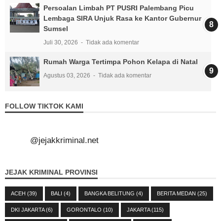
Persoalan Limbah PT PUSRI Palembang Picu
Lembaga SIRA Unjuk Rasa ke Kantor Gubernur
Sumsel
Juli 30, 2026
Tidak ada komentar
Rumah Warga Tertimpa Pohon Kelapa di Natal
Agustus 03, 2026
Tidak ada komentar
FOLLOW TIKTOK KAMI
@jejakkriminal.net
JEJAK KRIMINAL PROVINSI
ACEH
(39)
BALI
(4)
BANGKA BELITUNG
(4)
BERITA MEDAN
(25)
DKI JAKARTA
(6)
GORONTALO
(10)
JAKARTA
(115)