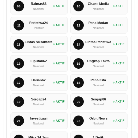
Raimas86
Chans Media
09
AKTIF
10
AKTIF
Nasional
Nasional
Peristiwa24
Pena Medan
11
AKTIF
12
AKTIF
Peristiwa
Nasional
Lintas Nusantara
Lintas Peristiwa
13
AKTIF
14
AKTIF
Nasional
Nasional
Liputan62
Ungkap Fakta
15
AKTIF
16
AKTIF
Nasional
Nasional
Harian62
Pena Kita
17
AKTIF
18
AKTIF
Nasional
Nasional
Sergap24
Sergap86
19
AKTIF
20
AKTIF
Nasional
Nasional
Investigasi
Orbit News
21
AKTIF
22
AKTIF
Nasional
Nasional
Mitra 24 Jam
1 Detik