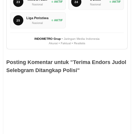
23
AKTIF
24
AKTIF
Nasional
Nasional
Liga Peristiwa
25
AKTIF
Nasional
INDOMETRO Grup
• Jaringan Media Indonesia
Akurat • Faktual • Realistis
Posting Komentar untuk "Terima Endors Judol
Selebgram Ditangkap Polisi"