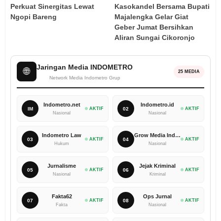
Perkuat Sinergitas Lewat
Kasokandel Bersama Bupati
Ngopi Bareng ‎
Majalengka Gelar Giat
Geber Jumat Bersihkan
Aliran Sungai Cikoronjo
Jaringan Media INDOMETRO
🌐
25 MEDIA
Network Media Indometro Grup
Indometro.net
Indometro.id
IM
AKTIF
02
AKTIF
Nasional
Nasional
Indometro Law
Grow Media Indonesia
03
AKTIF
04
AKTIF
Hukum
Nasional
Jurnalisme
Jejak Kriminal
05
AKTIF
06
AKTIF
Nasional
Kriminal
Fakta62
Ops Jurnal
07
AKTIF
08
AKTIF
Fakta
Nasional