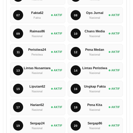
Fakta62
Ops Jurnal
07
AKTIF
08
AKTIF
Fakta
Nasional
Raimas86
Chans Media
09
AKTIF
10
AKTIF
Nasional
Nasional
Peristiwa24
Pena Medan
11
AKTIF
12
AKTIF
Peristiwa
Nasional
Lintas Nusantara
Lintas Peristiwa
13
AKTIF
14
AKTIF
Nasional
Nasional
Liputan62
Ungkap Fakta
15
AKTIF
16
AKTIF
Nasional
Nasional
Harian62
Pena Kita
17
AKTIF
18
AKTIF
Nasional
Nasional
Sergap24
Sergap86
19
AKTIF
20
AKTIF
Nasional
Nasional