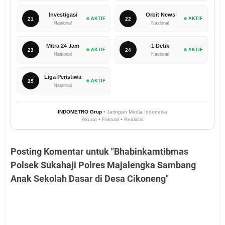
Investigasi
Orbit News
21
AKTIF
22
AKTIF
Nasional
Nasional
Mitra 24 Jam
1 Detik
23
AKTIF
24
AKTIF
Nasional
Nasional
Liga Peristiwa
25
AKTIF
Nasional
INDOMETRO Grup
• Jaringan Media Indonesia
Akurat • Faktual • Realistis
Posting Komentar untuk "Bhabinkamtibmas
Polsek Sukahaji Polres Majalengka Sambang
Anak Sekolah Dasar di Desa Cikoneng"