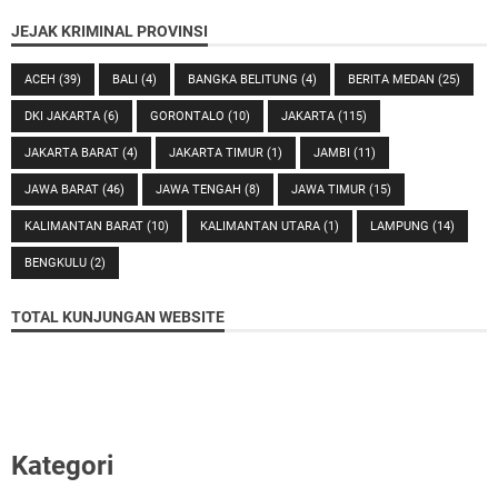
JEJAK KRIMINAL PROVINSI
ACEH
(39)
BALI
(4)
BANGKA BELITUNG
(4)
BERITA MEDAN
(25)
DKI JAKARTA
(6)
GORONTALO
(10)
JAKARTA
(115)
JAKARTA BARAT
(4)
JAKARTA TIMUR
(1)
JAMBI
(11)
JAWA BARAT
(46)
JAWA TENGAH
(8)
JAWA TIMUR
(15)
KALIMANTAN BARAT
(10)
KALIMANTAN UTARA
(1)
LAMPUNG
(14)
BENGKULU
(2)
TOTAL KUNJUNGAN WEBSITE
Kategori