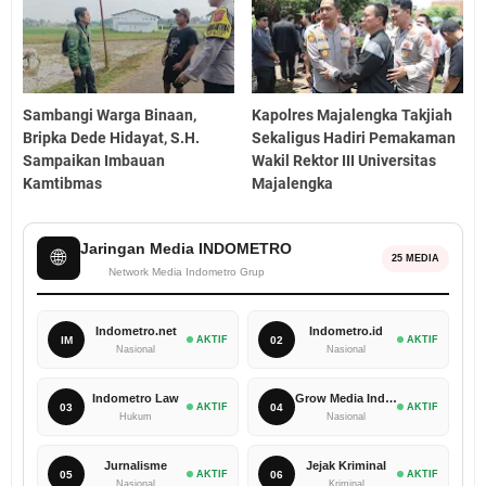
Sambangi Warga Binaan,
Kapolres Majalengka Takjiah
Bripka Dede Hidayat, S.H.
Sekaligus Hadiri Pemakaman
Sampaikan Imbauan
Wakil Rektor III Universitas
Kamtibmas
Majalengka
Jaringan Media INDOMETRO
🌐
25 MEDIA
Network Media Indometro Grup
Indometro.net
Indometro.id
IM
AKTIF
02
AKTIF
Nasional
Nasional
Indometro Law
Grow Media Indonesia
03
AKTIF
04
AKTIF
Hukum
Nasional
Jurnalisme
Jejak Kriminal
05
AKTIF
06
AKTIF
Nasional
Kriminal