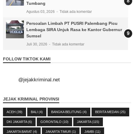
Tumbang
Agustus 03, 2026
Tidak ada komentar
Persoalan Limbah PT PUSRI Palembang Picu
Lembaga SIRA Unjuk Rasa ke Kantor Gubernur
Sumsel
Juli 30, 2026
Tidak ada komentar
FOLLOW TIKTOK KAMI
@jejakkriminal.net
JEJAK KRIMINAL PROVINSI
ACEH
(39)
BALI
(4)
BANGKA BELITUNG
(4)
BERITA MEDAN
(25)
DKI JAKARTA
(6)
GORONTALO
(10)
JAKARTA
(115)
JAKARTA BARAT
(4)
JAKARTA TIMUR
(1)
JAMBI
(11)