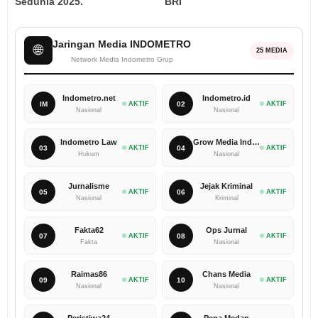
Sedunia 2025.‎
BRI ‎
Jaringan Media INDOMETRO
🌐
25 MEDIA
Network Media Indometro Grup
Indometro.net
Indometro.id
IM
AKTIF
02
AKTIF
Nasional
Nasional
Indometro Law
Grow Media Indonesia
03
AKTIF
04
AKTIF
Hukum
Nasional
Jurnalisme
Jejak Kriminal
05
AKTIF
06
AKTIF
Nasional
Kriminal
Fakta62
Ops Jurnal
07
AKTIF
08
AKTIF
Fakta
Nasional
Raimas86
Chans Media
09
AKTIF
10
AKTIF
Nasional
Nasional