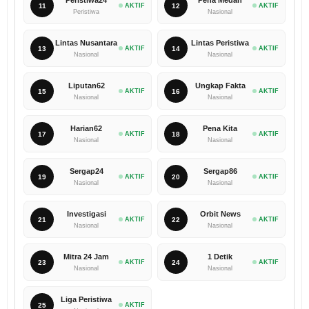
Peristiwa24
Pena Medan
11
AKTIF
12
AKTIF
Peristiwa
Nasional
Lintas Nusantara
Lintas Peristiwa
13
AKTIF
14
AKTIF
Nasional
Nasional
Liputan62
Ungkap Fakta
15
AKTIF
16
AKTIF
Nasional
Nasional
Harian62
Pena Kita
17
AKTIF
18
AKTIF
Nasional
Nasional
Sergap24
Sergap86
19
AKTIF
20
AKTIF
Nasional
Nasional
Investigasi
Orbit News
21
AKTIF
22
AKTIF
Nasional
Nasional
Mitra 24 Jam
1 Detik
23
AKTIF
24
AKTIF
Nasional
Nasional
Liga Peristiwa
25
AKTIF