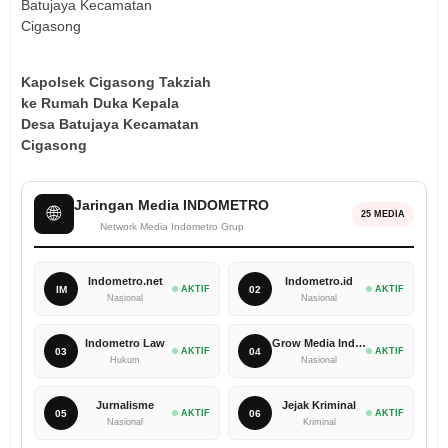
Kapolsek Cigasong Takziah
ke Rumah Duka Kepala
Desa Batujaya Kecamatan
Cigasong
Jaringan Media INDOMETRO
🌐
25 MEDIA
Network Media Indometro Grup
Indometro.net
Indometro.id
IM
AKTIF
02
AKTIF
Nasional
Nasional
Indometro Law
Grow Media Indonesia
03
AKTIF
04
AKTIF
Hukum
Nasional
Jurnalisme
Jejak Kriminal
05
AKTIF
06
AKTIF
Nasional
Kriminal