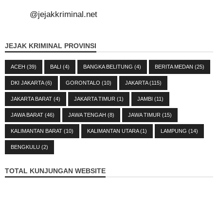
@jejakkriminal.net
JEJAK KRIMINAL PROVINSI
ACEH
(39)
BALI
(4)
BANGKA BELITUNG
(4)
BERITA MEDAN
(25)
DKI JAKARTA
(6)
GORONTALO
(10)
JAKARTA
(115)
JAKARTA BARAT
(4)
JAKARTA TIMUR
(1)
JAMBI
(11)
JAWA BARAT
(46)
JAWA TENGAH
(8)
JAWA TIMUR
(15)
KALIMANTAN BARAT
(10)
KALIMANTAN UTARA
(1)
LAMPUNG
(14)
BENGKULU
(2)
TOTAL KUNJUNGAN WEBSITE