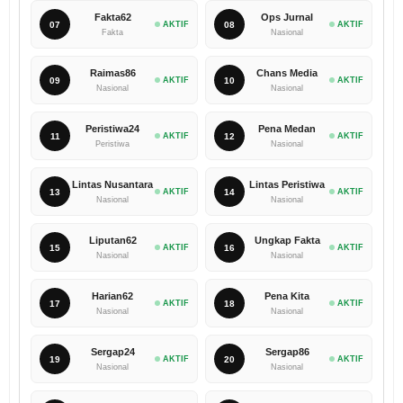
Fakta62
Ops Jurnal
07
AKTIF
08
AKTIF
Fakta
Nasional
Raimas86
Chans Media
09
AKTIF
10
AKTIF
Nasional
Nasional
Peristiwa24
Pena Medan
11
AKTIF
12
AKTIF
Peristiwa
Nasional
Lintas Nusantara
Lintas Peristiwa
13
AKTIF
14
AKTIF
Nasional
Nasional
Liputan62
Ungkap Fakta
15
AKTIF
16
AKTIF
Nasional
Nasional
Harian62
Pena Kita
17
AKTIF
18
AKTIF
Nasional
Nasional
Sergap24
Sergap86
19
AKTIF
20
AKTIF
Nasional
Nasional