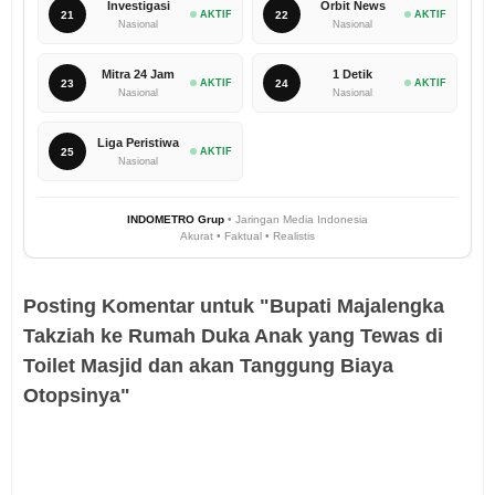
Investigasi
Orbit News
21
AKTIF
22
AKTIF
Nasional
Nasional
Mitra 24 Jam
1 Detik
23
AKTIF
24
AKTIF
Nasional
Nasional
Liga Peristiwa
25
AKTIF
Nasional
INDOMETRO Grup
• Jaringan Media Indonesia
Akurat • Faktual • Realistis
Posting Komentar untuk "Bupati Majalengka
Takziah ke Rumah Duka Anak yang Tewas di
Toilet Masjid dan akan Tanggung Biaya
Otopsinya"