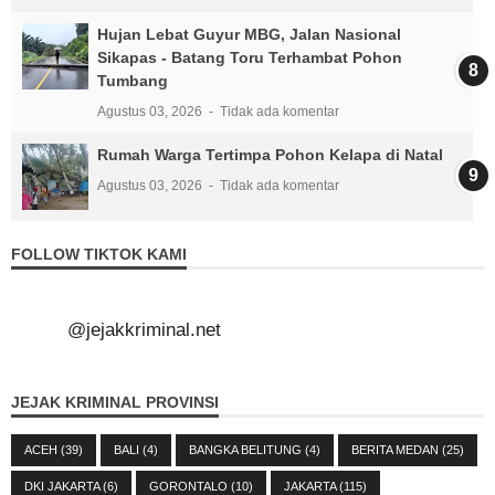
Hujan Lebat Guyur MBG, Jalan Nasional
Sikapas - Batang Toru Terhambat Pohon
Tumbang
Agustus 03, 2026
Tidak ada komentar
Rumah Warga Tertimpa Pohon Kelapa di Natal
Agustus 03, 2026
Tidak ada komentar
FOLLOW TIKTOK KAMI
@jejakkriminal.net
JEJAK KRIMINAL PROVINSI
ACEH
(39)
BALI
(4)
BANGKA BELITUNG
(4)
BERITA MEDAN
(25)
DKI JAKARTA
(6)
GORONTALO
(10)
JAKARTA
(115)