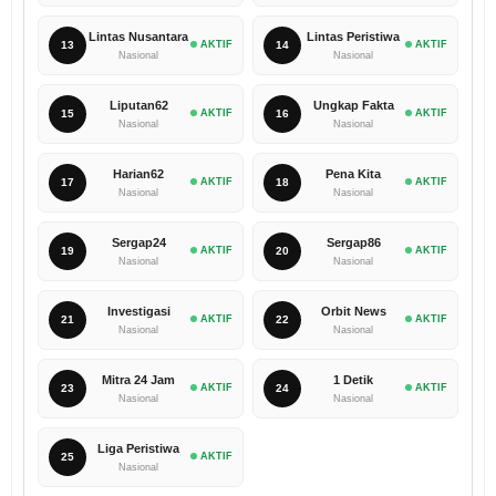
Lintas Nusantara
Lintas Peristiwa
13
AKTIF
14
AKTIF
Nasional
Nasional
Liputan62
Ungkap Fakta
15
AKTIF
16
AKTIF
Nasional
Nasional
Harian62
Pena Kita
17
AKTIF
18
AKTIF
Nasional
Nasional
Sergap24
Sergap86
19
AKTIF
20
AKTIF
Nasional
Nasional
Investigasi
Orbit News
21
AKTIF
22
AKTIF
Nasional
Nasional
Mitra 24 Jam
1 Detik
23
AKTIF
24
AKTIF
Nasional
Nasional
Liga Peristiwa
25
AKTIF
Nasional