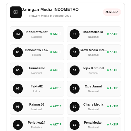
Jaringan Media INDOMETRO
🌐
25 MEDIA
Network Media Indometro Grup
Indometro.net
Indometro.id
IM
AKTIF
02
AKTIF
Nasional
Nasional
Indometro Law
Grow Media Indonesia
03
AKTIF
04
AKTIF
Hukum
Nasional
Jurnalisme
Jejak Kriminal
05
AKTIF
06
AKTIF
Nasional
Kriminal
Fakta62
Ops Jurnal
07
AKTIF
08
AKTIF
Fakta
Nasional
Raimas86
Chans Media
09
AKTIF
10
AKTIF
Nasional
Nasional
Peristiwa24
Pena Medan
11
AKTIF
12
AKTIF
Peristiwa
Nasional