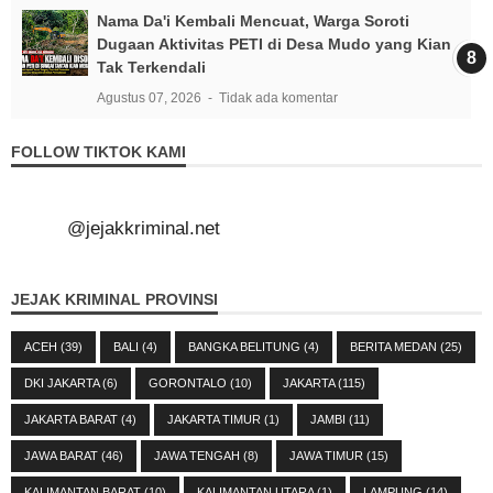
Nama Da'i Kembali Mencuat, Warga Soroti
Dugaan Aktivitas PETI di Desa Mudo yang Kian
Tak Terkendali
Agustus 07, 2026
Tidak ada komentar
FOLLOW TIKTOK KAMI
@jejakkriminal.net
JEJAK KRIMINAL PROVINSI
ACEH
(39)
BALI
(4)
BANGKA BELITUNG
(4)
BERITA MEDAN
(25)
DKI JAKARTA
(6)
GORONTALO
(10)
JAKARTA
(115)
JAKARTA BARAT
(4)
JAKARTA TIMUR
(1)
JAMBI
(11)
JAWA BARAT
(46)
JAWA TENGAH
(8)
JAWA TIMUR
(15)
KALIMANTAN BARAT
(10)
KALIMANTAN UTARA
(1)
LAMPUNG
(14)