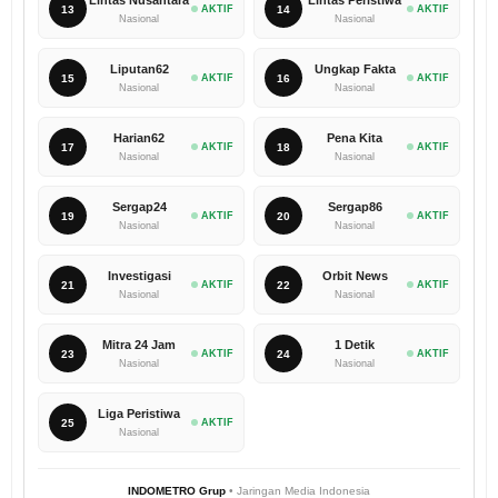
Lintas Nusantara
Lintas Peristiwa
13
AKTIF
14
AKTIF
Nasional
Nasional
Liputan62
Ungkap Fakta
15
AKTIF
16
AKTIF
Nasional
Nasional
Harian62
Pena Kita
17
AKTIF
18
AKTIF
Nasional
Nasional
Sergap24
Sergap86
19
AKTIF
20
AKTIF
Nasional
Nasional
Investigasi
Orbit News
21
AKTIF
22
AKTIF
Nasional
Nasional
Mitra 24 Jam
1 Detik
23
AKTIF
24
AKTIF
Nasional
Nasional
Liga Peristiwa
25
AKTIF
Nasional
INDOMETRO Grup
• Jaringan Media Indonesia