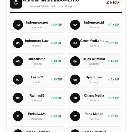
🌐
25 MEDIA
Network Media Indometro Grup
Indometro.net
Indometro.id
IM
AKTIF
02
AKTIF
Nasional
Nasional
Indometro Law
Grow Media Indonesia
03
AKTIF
04
AKTIF
Hukum
Nasional
Jurnalisme
Jejak Kriminal
05
AKTIF
06
AKTIF
Nasional
Kriminal
Fakta62
Ops Jurnal
07
AKTIF
08
AKTIF
Fakta
Nasional
Raimas86
Chans Media
09
AKTIF
10
AKTIF
Nasional
Nasional
Peristiwa24
Pena Medan
11
AKTIF
12
AKTIF
Peristiwa
Nasional