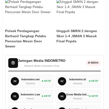
Polsek Perdagangan
Ungguli SMKN 2 dengan
Berhasil Tangkap Pelaku
Skor 1-4 ,SMAN 3 Masuk
Pencurian Mesin Door
Final Popda
Smeer
Jaringan Media INDOMETRO
🌐
25 MEDIA
Network Media Indometro Grup
Indometro.net
Indometro.id
IM
AKTIF
02
AKTIF
Nasional
Nasional
Indometro Law
Grow Media Indonesia
03
AKTIF
04
AKTIF
Hukum
Nasional