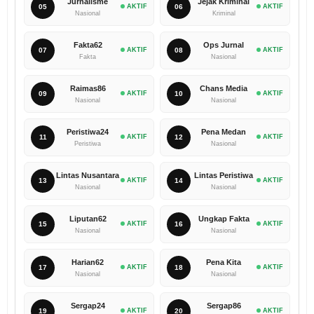
Jurnalisme
Jejak Kriminal
05
AKTIF
06
AKTIF
Nasional
Kriminal
Fakta62
Ops Jurnal
07
AKTIF
08
AKTIF
Fakta
Nasional
Raimas86
Chans Media
09
AKTIF
10
AKTIF
Nasional
Nasional
Peristiwa24
Pena Medan
11
AKTIF
12
AKTIF
Peristiwa
Nasional
Lintas Nusantara
Lintas Peristiwa
13
AKTIF
14
AKTIF
Nasional
Nasional
Liputan62
Ungkap Fakta
15
AKTIF
16
AKTIF
Nasional
Nasional
Harian62
Pena Kita
17
AKTIF
18
AKTIF
Nasional
Nasional
Sergap24
Sergap86
19
AKTIF
20
AKTIF