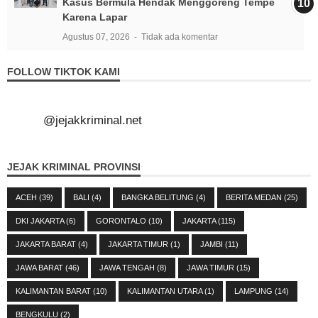
Kasus Bermula Hendak Menggoreng Tempe
Karena Lapar
Agustus 07, 2026
Tidak ada komentar
FOLLOW TIKTOK KAMI
@jejakkriminal.net
JEJAK KRIMINAL PROVINSI
ACEH
(39)
BALI
(4)
BANGKA BELITUNG
(4)
BERITA MEDAN
(25)
DKI JAKARTA
(6)
GORONTALO
(10)
JAKARTA
(115)
JAKARTA BARAT
(4)
JAKARTA TIMUR
(1)
JAMBI
(11)
JAWA BARAT
(46)
JAWA TENGAH
(8)
JAWA TIMUR
(15)
KALIMANTAN BARAT
(10)
KALIMANTAN UTARA
(1)
LAMPUNG
(14)
BENGKULU
(2)