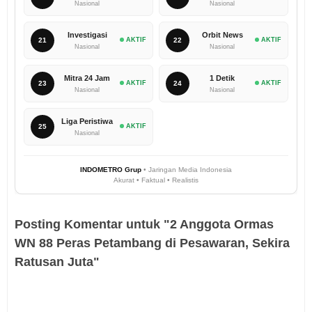
Nasional
Nasional
Investigasi
Orbit News
21
AKTIF
22
AKTIF
Nasional
Nasional
Mitra 24 Jam
1 Detik
23
AKTIF
24
AKTIF
Nasional
Nasional
Liga Peristiwa
25
AKTIF
Nasional
INDOMETRO Grup
• Jaringan Media Indonesia
Akurat • Faktual • Realistis
Posting Komentar untuk "2 Anggota Ormas
WN 88 Peras Petambang di Pesawaran, Sekira
Ratusan Juta"