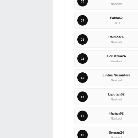
05
Nasional
Fakta62
07
Fakta
Raimas86
09
Nasional
Peristiwa24
11
Peristiwa
Lintas Nusantara
13
Nasional
Liputan62
15
Nasional
Harian62
17
Nasional
Sergap24
19
Nasional