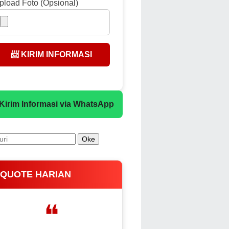
pload Foto (Opsional)
📨 KIRIM INFORMASI
 Kirim Informasi via WhatsApp
 QUOTE HARIAN
❝