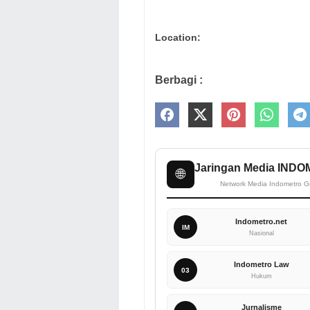
Location:
Berbagi :
Jaringan Media IND
🌐
Network Media Indometro G
Indometro.net
IM
Nasional
Indometro Law
03
Hukum
Jurnalisme