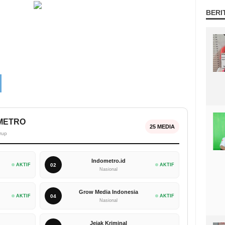
BERI
OMETRO
25 MEDIA
rup
Indometro.id
AKTIF
02
AKTIF
Nasional
Grow Media Indonesia
AKTIF
04
AKTIF
Nasional
Jejak Kriminal