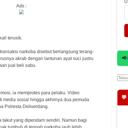
U
Ads :
ali terusik.
 transaksi narkoba disebut berlangsung terang-
📢
usnya akrab dengan lantunan ayat suci justru
aan jual beli sabu.
mosi, ia memprotes para pelaku. Video
💬
di media sosial hingga akhirnya dua pemuda
a Polresta Deliserdang.
asa takut yang dipendam sendiri. Namun bagi
ak tumbuh di tengah narkoba jauh lebih