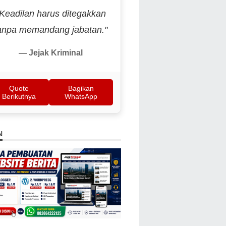
"Keadilan harus ditegakkan
anpa memandang jabatan."
— Jejak Kriminal
Quote
Bagikan
Berikutnya
WhatsApp
N