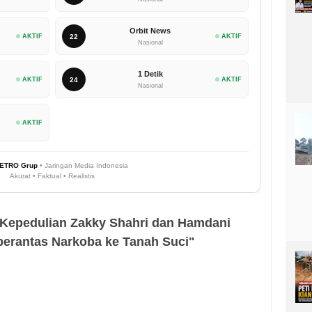
Orbit News
AKTIF
22
AKTIF
Nasional
1 Detik
AKTIF
24
AKTIF
Nasional
AKTIF
ETRO Grup
• Jaringan Media Indonesia
Akurat • Faktual • Realistis
"Kepedulian Zakky Shahri dan Hamdani
erantas Narkoba ke Tanah Suci"