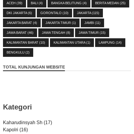
ACEH
(39)
BALI
(4)
BANGKA BELITUNG
(4)
BERITA MEDAN
(25)
DKI JAKARTA
(6)
GORONTALO
(10)
JAKARTA
(115)
JAKARTA BARAT
(4)
JAKARTA TIMUR
(1)
JAMBI
(11)
JAWA BARAT
(46)
JAWA TENGAH
(8)
JAWA TIMUR
(15)
KALIMANTAN BARAT
(10)
KALIMANTAN UTARA
(1)
LAMPUNG
(14)
BENGKULU
(2)
TOTAL KUNJUNGAN WEBSITE
Kategori
Kaharudinsyah Sh
(17)
Kapolri
(16)