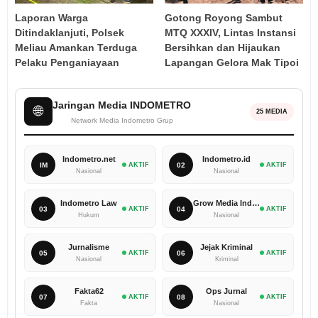
Laporan Warga
Gotong Royong Sambut
Ditindaklanjuti, Polsek
MTQ XXXIV, Lintas Instansi
Meliau Amankan Terduga
Bersihkan dan Hijaukan
Pelaku Penganiayaan
Lapangan Gelora Mak Tipoi
Jaringan Media INDOMETRO
🌐
25 MEDIA
Network Media Indometro Grup
Indometro.net
Indometro.id
IM
AKTIF
02
AKTIF
Nasional
Nasional
Indometro Law
Grow Media Indonesia
03
AKTIF
04
AKTIF
Hukum
Nasional
Jurnalisme
Jejak Kriminal
05
AKTIF
06
AKTIF
Nasional
Kriminal
Fakta62
Ops Jurnal
07
AKTIF
08
AKTIF
Fakta
Nasional