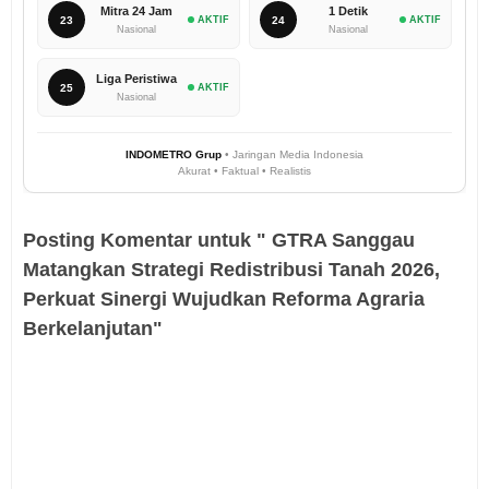
Mitra 24 Jam
1 Detik
23
AKTIF
24
AKTIF
Nasional
Nasional
Liga Peristiwa
25
AKTIF
Nasional
INDOMETRO Grup
• Jaringan Media Indonesia
Akurat • Faktual • Realistis
Posting Komentar untuk " GTRA Sanggau
Matangkan Strategi Redistribusi Tanah 2026,
Perkuat Sinergi Wujudkan Reforma Agraria
Berkelanjutan"