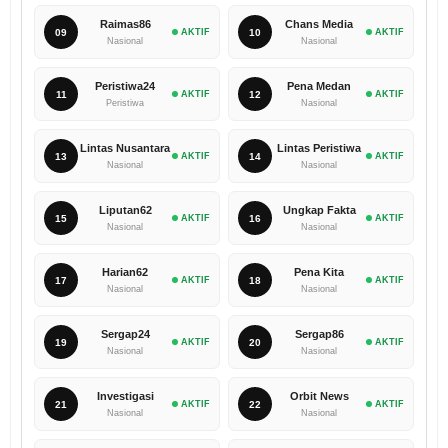
Raimas86
Chans Media
09
AKTIF
10
AKTIF
Nasional
Nasional
Peristiwa24
Pena Medan
11
AKTIF
12
AKTIF
Peristiwa
Nasional
Lintas Nusantara
Lintas Peristiwa
13
AKTIF
14
AKTIF
Nasional
Nasional
Liputan62
Ungkap Fakta
15
AKTIF
16
AKTIF
Nasional
Nasional
Harian62
Pena Kita
17
AKTIF
18
AKTIF
Nasional
Nasional
Sergap24
Sergap86
19
AKTIF
20
AKTIF
Nasional
Nasional
Investigasi
Orbit News
21
AKTIF
22
AKTIF
Nasional
Nasional