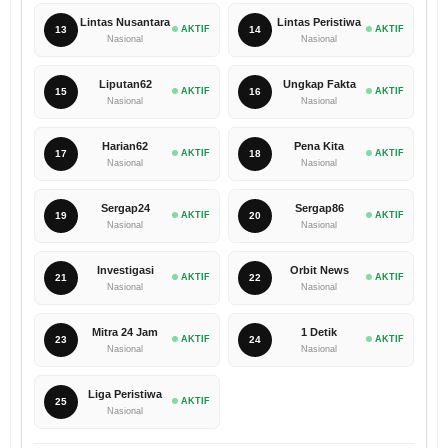
Lintas Nusantara
Lintas Peristiwa
13
AKTIF
14
AKTIF
Nasional
Nasional
Liputan62
Ungkap Fakta
15
AKTIF
16
AKTIF
Nasional
Nasional
Harian62
Pena Kita
17
AKTIF
18
AKTIF
Nasional
Nasional
Sergap24
Sergap86
19
AKTIF
20
AKTIF
Nasional
Nasional
Investigasi
Orbit News
21
AKTIF
22
AKTIF
Nasional
Nasional
Mitra 24 Jam
1 Detik
23
AKTIF
24
AKTIF
Nasional
Nasional
Liga Peristiwa
25
AKTIF
Nasional