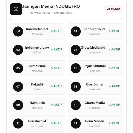
Jaringan Media INDOMETRO
🌐
25 MEDIA
Network Media Indometro Grup
Indometro.net
Indometro.id
IM
AKTIF
02
AKTIF
Nasional
Nasional
Indometro Law
Grow Media Indonesia
03
AKTIF
04
AKTIF
Hukum
Nasional
Jurnalisme
Jejak Kriminal
05
AKTIF
06
AKTIF
Nasional
Kriminal
Fakta62
Ops Jurnal
07
AKTIF
08
AKTIF
Fakta
Nasional
Raimas86
Chans Media
09
AKTIF
10
AKTIF
Nasional
Nasional
Peristiwa24
Pena Medan
11
AKTIF
12
AKTIF
Peristiwa
Nasional