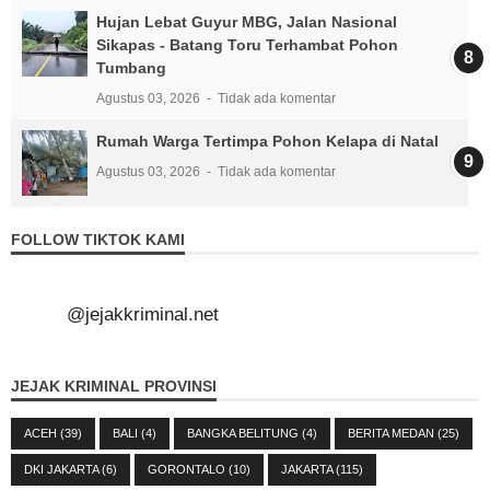
Hujan Lebat Guyur MBG, Jalan Nasional
Sikapas - Batang Toru Terhambat Pohon
Tumbang
Agustus 03, 2026
Tidak ada komentar
Rumah Warga Tertimpa Pohon Kelapa di Natal
Agustus 03, 2026
Tidak ada komentar
FOLLOW TIKTOK KAMI
@jejakkriminal.net
JEJAK KRIMINAL PROVINSI
ACEH
(39)
BALI
(4)
BANGKA BELITUNG
(4)
BERITA MEDAN
(25)
DKI JAKARTA
(6)
GORONTALO
(10)
JAKARTA
(115)