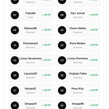
Nasional
Kriminal
Fakta62
Ops Jurnal
07
AKTIF
08
AKTIF
Fakta
Nasional
Raimas86
Chans Media
09
AKTIF
10
AKTIF
Nasional
Nasional
Peristiwa24
Pena Medan
11
AKTIF
12
AKTIF
Peristiwa
Nasional
Lintas Nusantara
Lintas Peristiwa
13
AKTIF
14
AKTIF
Nasional
Nasional
Liputan62
Ungkap Fakta
15
AKTIF
16
AKTIF
Nasional
Nasional
Harian62
Pena Kita
17
AKTIF
18
AKTIF
Nasional
Nasional
Sergap24
Sergap86
19
AKTIF
20
AKTIF
Nasional
Nasional