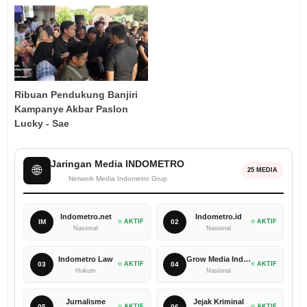
Ribuan Pendukung Banjiri
Kampanye Akbar Paslon
Lucky - Sae
Jaringan Media INDOMETRO
🌐
25 MEDIA
Network Media Indometro Grup
Indometro.net
Indometro.id
IM
AKTIF
02
AKTIF
Nasional
Nasional
Indometro Law
Grow Media Indonesia
03
AKTIF
04
AKTIF
Hukum
Nasional
Jurnalisme
Jejak Kriminal
05
AKTIF
06
AKTIF