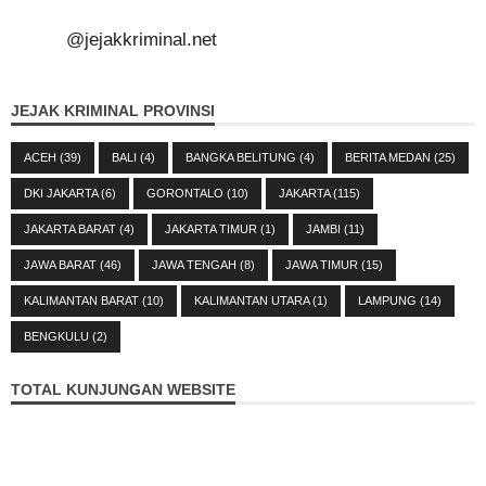
@jejakkriminal.net
JEJAK KRIMINAL PROVINSI
ACEH
(39)
BALI
(4)
BANGKA BELITUNG
(4)
BERITA MEDAN
(25)
DKI JAKARTA
(6)
GORONTALO
(10)
JAKARTA
(115)
JAKARTA BARAT
(4)
JAKARTA TIMUR
(1)
JAMBI
(11)
JAWA BARAT
(46)
JAWA TENGAH
(8)
JAWA TIMUR
(15)
KALIMANTAN BARAT
(10)
KALIMANTAN UTARA
(1)
LAMPUNG
(14)
BENGKULU
(2)
TOTAL KUNJUNGAN WEBSITE