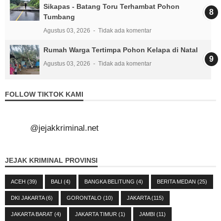
Sikapas - Batang Toru Terhambat Pohon
Tumbang
Agustus 03, 2026
Tidak ada komentar
Rumah Warga Tertimpa Pohon Kelapa di Natal
Agustus 03, 2026
Tidak ada komentar
FOLLOW TIKTOK KAMI
@jejakkriminal.net
JEJAK KRIMINAL PROVINSI
ACEH
(39)
BALI
(4)
BANGKA BELITUNG
(4)
BERITA MEDAN
(25)
DKI JAKARTA
(6)
GORONTALO
(10)
JAKARTA
(115)
JAKARTA BARAT
(4)
JAKARTA TIMUR
(1)
JAMBI
(11)