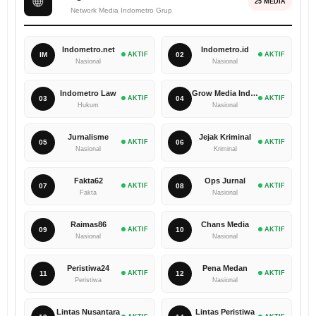
🌐
25 MEDIA
Network Media Indometro Grup
Indometro.net
Indometro.id
IM
AKTIF
02
AKTIF
Nasional
Nasional
Indometro Law
Grow Media Indonesia
03
AKTIF
04
AKTIF
Hukum
Nasional
Jurnalisme
Jejak Kriminal
05
AKTIF
06
AKTIF
Nasional
Kriminal
Fakta62
Ops Jurnal
07
AKTIF
08
AKTIF
Fakta
Nasional
Raimas86
Chans Media
09
AKTIF
10
AKTIF
Nasional
Nasional
Peristiwa24
Pena Medan
11
AKTIF
12
AKTIF
Peristiwa
Nasional
Lintas Nusantara
Lintas Peristiwa