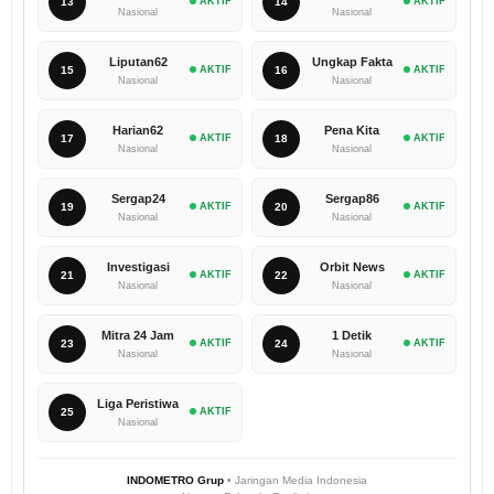
13
AKTIF
14
AKTIF
Nasional
Nasional
Liputan62
Ungkap Fakta
15
AKTIF
16
AKTIF
Nasional
Nasional
Harian62
Pena Kita
17
AKTIF
18
AKTIF
Nasional
Nasional
Sergap24
Sergap86
19
AKTIF
20
AKTIF
Nasional
Nasional
Investigasi
Orbit News
21
AKTIF
22
AKTIF
Nasional
Nasional
Mitra 24 Jam
1 Detik
23
AKTIF
24
AKTIF
Nasional
Nasional
Liga Peristiwa
25
AKTIF
Nasional
INDOMETRO Grup
• Jaringan Media Indonesia