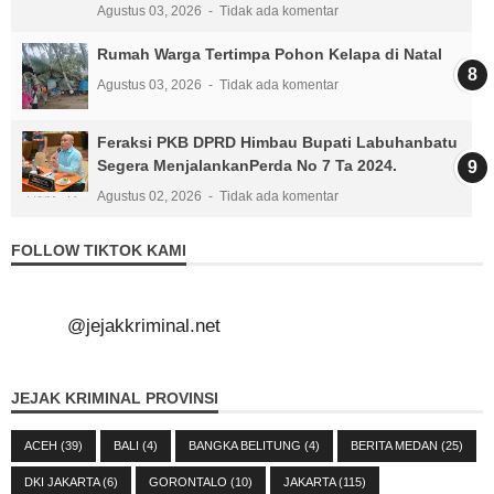
Agustus 03, 2026
Tidak ada komentar
Rumah Warga Tertimpa Pohon Kelapa di Natal
Agustus 03, 2026
Tidak ada komentar
Feraksi PKB DPRD Himbau Bupati Labuhanbatu
Segera MenjalankanPerda No 7 Ta 2024.
Agustus 02, 2026
Tidak ada komentar
FOLLOW TIKTOK KAMI
@jejakkriminal.net
JEJAK KRIMINAL PROVINSI
ACEH
(39)
BALI
(4)
BANGKA BELITUNG
(4)
BERITA MEDAN
(25)
DKI JAKARTA
(6)
GORONTALO
(10)
JAKARTA
(115)