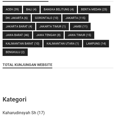
ACEH
(39)
BALI
(4)
BANGKA BELITUNG
(4)
BERITA MEDAN
(25)
DKI JAKARTA
(6)
GORONTALO
(10)
JAKARTA
(115)
JAKARTA BARAT
(4)
JAKARTA TIMUR
(1)
JAMBI
(11)
JAWA BARAT
(46)
JAWA TENGAH
(8)
JAWA TIMUR
(15)
KALIMANTAN BARAT
(10)
KALIMANTAN UTARA
(1)
LAMPUNG
(14)
BENGKULU
(2)
TOTAL KUNJUNGAN WEBSITE
Kategori
Kaharudinsyah Sh
(17)