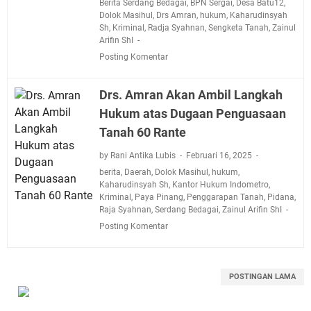
Berita Serdang Bedagai
,
BPN Sergai
,
Desa Batu12
,
Dolok Masihul
,
Drs Amran
,
hukum
,
Kaharudinsyah
Sh
,
Kriminal
,
Radja Syahnan
,
Sengketa Tanah
,
Zainul
Arifin ShI
Posting Komentar
Drs. Amran Akan Ambil Langkah
Hukum atas Dugaan Penguasaan
Tanah 60 Rante
by Rani Antika Lubis
Februari 16, 2025
berita
,
Daerah
,
Dolok Masihul
,
hukum
,
Kaharudinsyah Sh
,
Kantor Hukum Indometro
,
Kriminal
,
Paya Pinang
,
Penggarapan Tanah
,
Pidana
,
Raja Syahnan
,
Serdang Bedagai
,
Zainul Arifin ShI
Posting Komentar
POSTINGAN LAMA