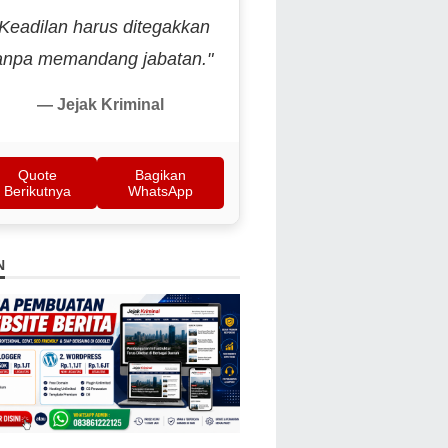
"Keadilan harus ditegakkan
anpa memandang jabatan."
— Jejak Kriminal
Quote
Bagikan
Berikutnya
WhatsApp
N