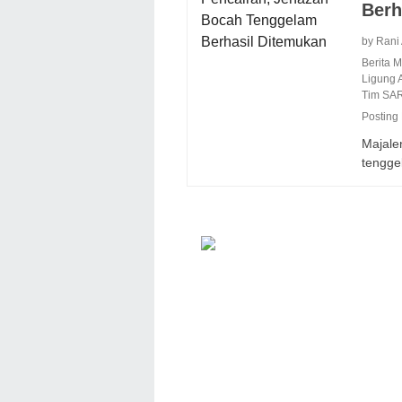
Berh
by Rani
Berita 
Ligung 
Tim SA
Posting
Majale
tengge