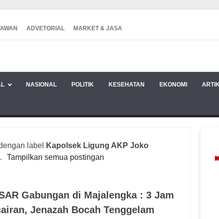
TAWAN
ADVETORIAL
MARKET & JASA
AL
NASIONAL
POLITIK
KESEHATAN
EKONOMI
ARTI
 dengan label
Kapolsek Ligung AKP Joko
o
.
Tampilkan semua postingan
SAR Gabungan di Majalengka : 3 Jam
airan, Jenazah Bocah Tenggelam