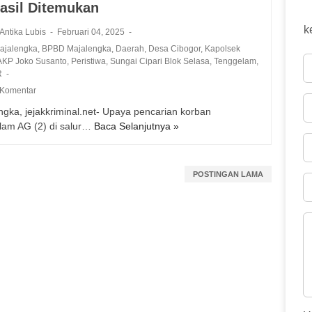
asil Ditemukan
k
 Antika Lubis
Februari 04, 2025
Majalengka
,
BPBD Majalengka
,
Daerah
,
Desa Cibogor
,
Kapolsek
AKP Joko Susanto
,
Peristiwa
,
Sungai Cipari Blok Selasa
,
Tenggelam
,
R
 Komentar
ngka, jejakkriminal.net- Upaya pencarian korban
lam AG (2) di salur…
Baca Selanjutnya »
T
i
m
S
POSTINGAN LAMA
A
R
G
a
b
u
n
g
a