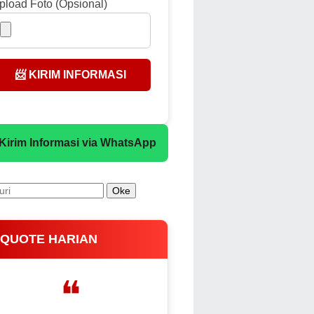
pload Foto (Opsional)
📨 KIRIM INFORMASI
 Kirim Informasi via WhatsApp
 QUOTE HARIAN
❝