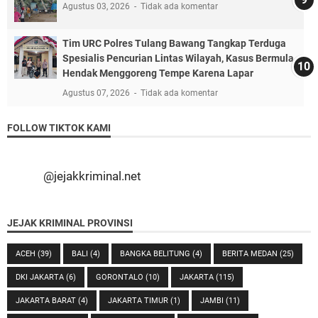
Agustus 03, 2026
Tidak ada komentar
Tim URC Polres Tulang Bawang Tangkap Terduga
Spesialis Pencurian Lintas Wilayah, Kasus Bermula
Hendak Menggoreng Tempe Karena Lapar
Agustus 07, 2026
Tidak ada komentar
FOLLOW TIKTOK KAMI
@jejakkriminal.net
JEJAK KRIMINAL PROVINSI
ACEH
(39)
BALI
(4)
BANGKA BELITUNG
(4)
BERITA MEDAN
(25)
DKI JAKARTA
(6)
GORONTALO
(10)
JAKARTA
(115)
JAKARTA BARAT
(4)
JAKARTA TIMUR
(1)
JAMBI
(11)