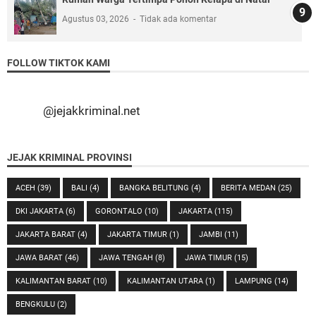
Agustus 03, 2026
Tidak ada komentar
FOLLOW TIKTOK KAMI
@jejakkriminal.net
JEJAK KRIMINAL PROVINSI
ACEH
(39)
BALI
(4)
BANGKA BELITUNG
(4)
BERITA MEDAN
(25)
DKI JAKARTA
(6)
GORONTALO
(10)
JAKARTA
(115)
JAKARTA BARAT
(4)
JAKARTA TIMUR
(1)
JAMBI
(11)
JAWA BARAT
(46)
JAWA TENGAH
(8)
JAWA TIMUR
(15)
KALIMANTAN BARAT
(10)
KALIMANTAN UTARA
(1)
LAMPUNG
(14)
BENGKULU
(2)