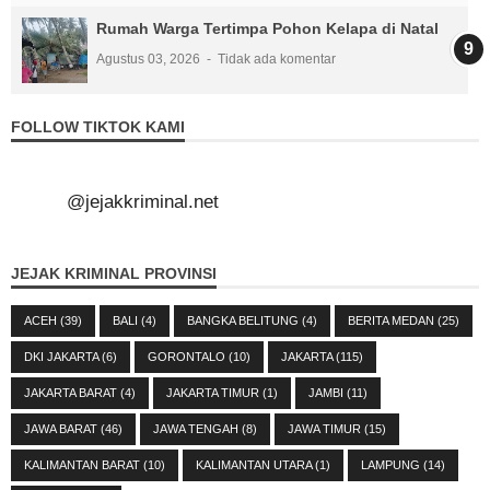
Rumah Warga Tertimpa Pohon Kelapa di Natal
Agustus 03, 2026
Tidak ada komentar
FOLLOW TIKTOK KAMI
@jejakkriminal.net
JEJAK KRIMINAL PROVINSI
ACEH
(39)
BALI
(4)
BANGKA BELITUNG
(4)
BERITA MEDAN
(25)
DKI JAKARTA
(6)
GORONTALO
(10)
JAKARTA
(115)
JAKARTA BARAT
(4)
JAKARTA TIMUR
(1)
JAMBI
(11)
JAWA BARAT
(46)
JAWA TENGAH
(8)
JAWA TIMUR
(15)
KALIMANTAN BARAT
(10)
KALIMANTAN UTARA
(1)
LAMPUNG
(14)